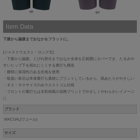
Item Data
下腹から脇腹までおなかをフラットに。
[ジャストウエスト・ロング丈]
・下腹から脇腹、くびれ部分までおなか全体を広範囲にカバーでき、たるみや
すいヒップ下を揺れにくくする裏打ち構造
・腰部に保湿性のある生地を使用
・取扱い表示は本体裏打ち素材にプリントしているから、肌あたりがやさしい
・８２・９０サイズのみウエストゴム仕様
・フロントの裏打ちは水彩画風の花柄プリントでやさしくやわらかいイメージ
に
ブランド
WACOAL[ワコール]
サイズ