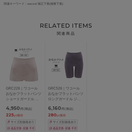
関連キーワード：wacoal 補正下着(補整下着)
RELATED ITEMS
関連商品
GRC226｜ワコール
GRC526｜ワコール
おなかフラットパンツ
おなかフラットパンツ
ショートガードル ジ
ロングガードル ジャ
ャストウエスト ボー
ストウエスト ロング
4,950
6,160
円
(税込)
円
(税込)
イレングス丈
丈 全6色 58-90
225
280
58/64/70/76/82/90
pt獲得
pt獲得