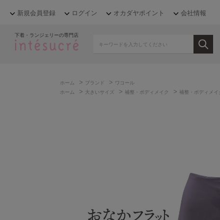
新規会員登録
ログイン
オカダヤポイント
会社情報
下着・ランジェリーの専門店
>
>
ホーム
ブランド
ワコール
>
>
>
ホーム
大きいサイズ
補整・ボディメイク
補整・ボディメイ