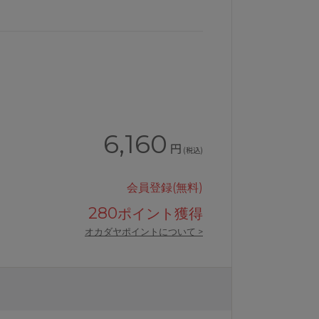
6,160
円
(税込)
会員登録(無料)
280
ポイント獲得
ルジャストウエストボーイレングス丈
ワコールおなかフラットパンツショー
オカダヤポイントについて >