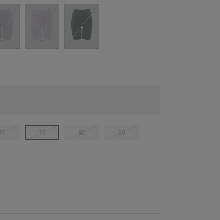
70
76
82
90