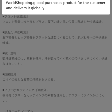
減し、生産者の健康被害を低減するなど、地球環境に配慮した綿を使用してい
ます。
■フロント快適設計
フロント部分にゆとりをプラス。股下の縫い目の位置に配慮した快適設計。
■肌あたり軽減設計
股下部分とヒップ部分をフラットな縫製にすることで、肌ざわりへの不快感を
軽減。
■吸汗速乾
吸汗速乾性のよい素材を使用。汗を吸ってすぐ乾くのでベタつきにくく、快適
なはきごこち。
■抗菌防臭
ニオイの元となる菌の増殖をおさえる。
■フリーなカッティング（裾部分）
裾部分にフリーなカッティングの素材を使用し、アウターにラインが出にく
い。
・はきこみ丈:ノーマル