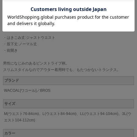
■肌あたり軽減設計
股下部分とヒップ部分をフラットな縫製にすることで、肌ざわりへのストレス
を軽減。
・はきこみ丈:ジャストウエスト
・股下丈:ノーマル丈
・前開き
男性になじみのあるピンストライプ柄。
スリムスタイルなのでアウター着用時でも、もたつかないトランクス。
ブランド
WACOAL[ワコール]／BROS
サイズ
M(ウエスト76-84cm)、L(ウエスト84-94cm)、LL(ウエスト94-104cm)、3L(ウ
エスト104-112cm)
カラー