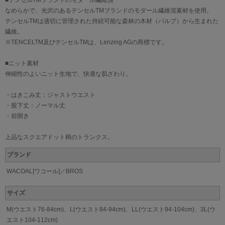
■テンセルTMブランドのモダール繊維混
なめらかで、光沢のあるテンセルTMブランドのモダール繊維混素材を使用。
テンセルTMは適切に管理された持続可能な森林の木材（パルプ）から生まれた
繊維。
※TENCELTM及びテンセルTMは、Lenzing AGの商標です。
■ニット素材
伸縮性のよいニット生地で、快適な肌ざわり。
・はきこみ丈：ジャストウエスト
・股下丈：ノーマル丈
・前開き
上品なスクエアドット柄のトランクス。
ブランド
WACOAL[ワコール]／BROS
サイズ
M(ウエスト76-84cm)、L(ウエスト84-94cm)、LL(ウエスト94-104cm)、3L(ウ
エスト104-112cm)