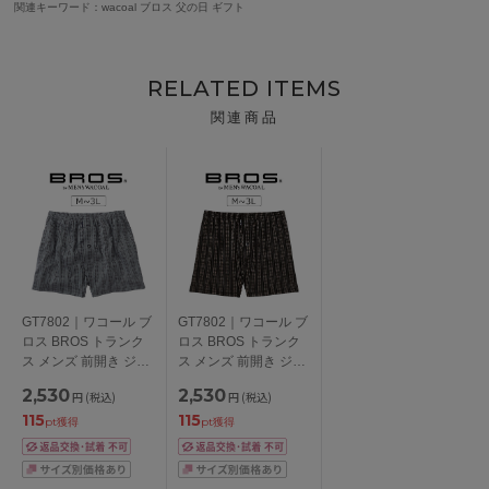
関連キーワード：wacoal ブロス 父の日 ギフト
RELATED ITEMS
関連商品
GT7802｜ワコール ブ
GT7802｜ワコール ブ
ロス BROS トランク
ロス BROS トランク
ス メンズ 前開き ジャ
ス メンズ 前開き ジャ
ストウエスト ノーマ
ストウエスト ノーマ
2,530
2,530
円
(税込)
円
(税込)
ル丈 M/L/LL/3L
ル丈 M/L/LL/3L
115
115
pt獲得
pt獲得