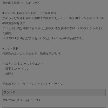
天然由来繊維の、なめらかさ。
■テンセル(TM)ブランドのリヨセル繊維混
なめらかな肌ざわりの天然由来の繊維であるテンセル(TM)ブランドのリヨセル
繊維混素材を使用。
テンセル(TM)は適切に管理された持続可能な森林の木材（パルプ）から生まれ
た繊維。
※TENCEL(TM)及びテンセル(TM)は、Lenzing AGの商標です。
■ニット素材
伸縮性のよいニット生地で、快適な肌ざわり。
・はきこみ丈:ジャストウエスト
・股下丈:ノーマル丈
・前開き
千鳥格子とストライプをミックスしたデザイン。
ブランド
WACOAL[ワコール]／BROS