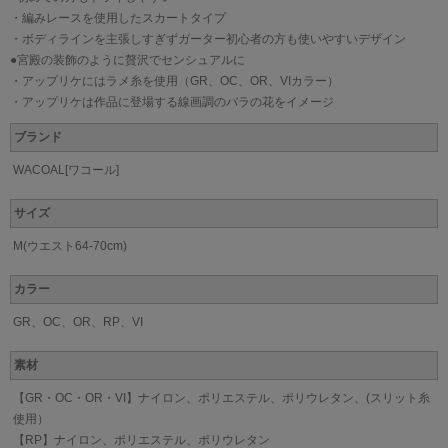
・編みレースを使用したスカートタイプ
・ボディラインを主張しすぎずガーター初心者の方も使いやすいデザイン
●宮殿の装飾のように贅沢でセンシュアルに
・アップリケにはラメ糸を使用（GR、OC、OR、VIカラー）
・アップリケは作品に登場する線画調のバラの花をイメージ
ブランド
WACOAL[ワコール]
サイズ
M(ウエスト64-70cm)
カラー
GR、OC、OR、RP、VI
素材
【GR・OC・OR・VI】ナイロン、ポリエステル、ポリウレタン、(スリット糸
使用）
【RP】ナイロン、ポリエステル、ポリウレタン