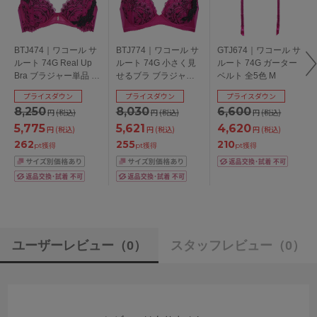
BTJ474｜ワコール サ
BTJ774｜ワコール サ
GTJ674｜ワコール サ
ルート 74G Real Up
ルート 74G 小さく見
ルート 74G ガーター
Bra ブラジャー単品 全
せるブラ ブラジャー
ベルト 全5色 M
5色 B-G/65-75
単品 全3色 E-H/70-85
プライスダウン
プライスダウン
プライスダウン
8,250
8,030
6,600
円
(税込)
円
(税込)
円
(税込)
5,775
5,621
4,620
円
(税込)
円
(税込)
円
(税込)
262
255
210
pt獲得
pt獲得
pt獲得
ユーザーレビュー
（0）
スタッフレビュー
（0）