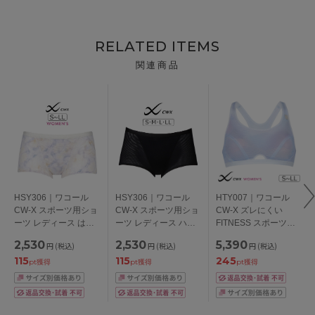
RELATED ITEMS
関連商品
HSY306｜ワコール
HSY306｜ワコール
HTY007｜ワコール
CW-X スポーツ用ショ
CW-X スポーツ用ショ
CW-X ズレにくい
ーツ レディース はき
ーツ レディース ハー
FITNESS スポーツブ
こみ丈：ふつう
フ・ノーマル
ラ 吸汗速乾・汗消臭
2,530
2,530
5,390
円
(税込)
円
(税込)
円
(税込)
S/M/L/LL
S/M/L/LL
S/M/L/LL(AB-EFカッ
115
115
245
プ)
pt獲得
pt獲得
pt獲得