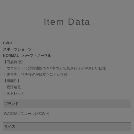
Item Data
CW-X
スポーツショーツ
NORMAL ハーフ・ノーマル
【商品特徴】
・ウエスト：汗消臭機能つきY字ゴムで肌ざわりがやさしい仕様
・後マチ：マチ接ぎが目立ちにくい仕様
【機能性】
・吸汗速乾
・ストレッチ
ブランド
WACOAL[ワコール]／CW-X
サイズ