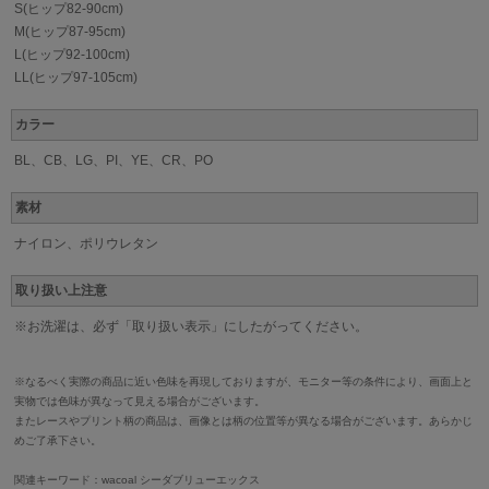
S(ヒップ82-90cm)
M(ヒップ87-95cm)
L(ヒップ92-100cm)
LL(ヒップ97-105cm)
カラー
BL、CB、LG、PI、YE、CR、PO
素材
ナイロン、ポリウレタン
取り扱い上注意
※お洗濯は、必ず「取り扱い表示」にしたがってください。
※なるべく実際の商品に近い色味を再現しておりますが、モニター等の条件により、画面上と
実物では色味が異なって見える場合がございます。
またレースやプリント柄の商品は、画像とは柄の位置等が異なる場合がございます。あらかじ
めご了承下さい。
関連キーワード：wacoal シーダブリューエックス