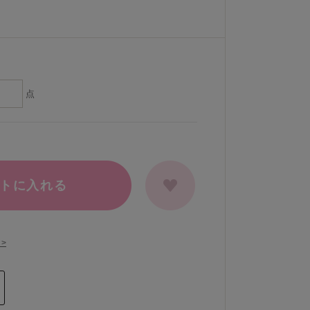
点
トに入れる
>