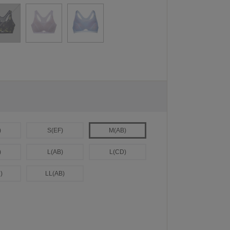
)
S(EF)
M(AB)
)
L(AB)
L(CD)
)
LL(AB)