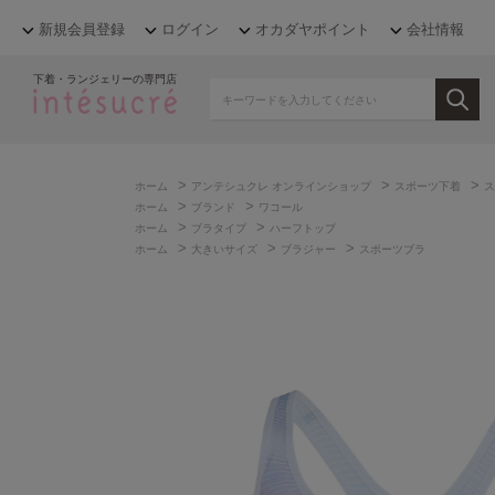
新規会員登録
ログイン
オカダヤポイント
会社情報
下着・ランジェリーの専門店
>
>
>
ホーム
アンテシュクレ オンラインショップ
スポーツ下着
ス
>
>
ホーム
ブランド
ワコール
>
>
ホーム
ブラタイプ
ハーフトップ
>
>
>
ホーム
大きいサイズ
ブラジャー
スポーツブラ