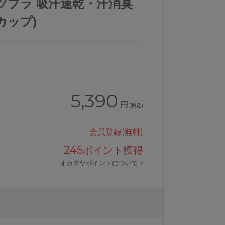
ポーツブラ 吸汗速乾・汗消臭
Fカップ)
5,390
円
(税込)
会員登録(無料)
245
ポイント獲得
オカダヤポイントについて >