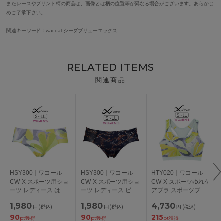
またレースやプリント柄の商品は、画像とは柄の位置等が異なる場合がございます。あらかじ
めご了承下さい。
関連キーワード：wacoal シーダブリューエックス
RELATED ITEMS
関連商品
HSY300｜ワコール
HSY300｜ワコール
HTY020｜ワコール
CW-X スポーツ用ショ
CW-X スポーツ用ショ
CW-X スポーツゆれケ
ーツ レディース はき
ーツ レディース ビキ
アブラ スポーツブラ
こみ丈：あさめ
ニ・ハイカット
S/M/L/LL
1,980
1,980
4,730
円
(税込)
円
(税込)
円
(税込)
S/M/L/LL
S/M/L/LL
90
90
215
pt獲得
pt獲得
pt獲得