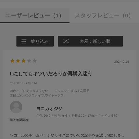
ユーザーレビュー
（1）
スタッフレビュー
（0）
絞り込み
表示：新しい順
2024.9.18
Lにしてもキツいだろうか再購入迷う
サイズ：SG
色：M
着けごこち
:あまりよくない
シルエット
:まあまあ満足
普段ご利用のブラタイプ
:ワイヤーブラ
ヨコガオジジ
年代:
50代
性別:
女性
身長:
166～170cm
サイズ:
B75
ワコールのホームページやサイズについての記事を確認しМにしまし