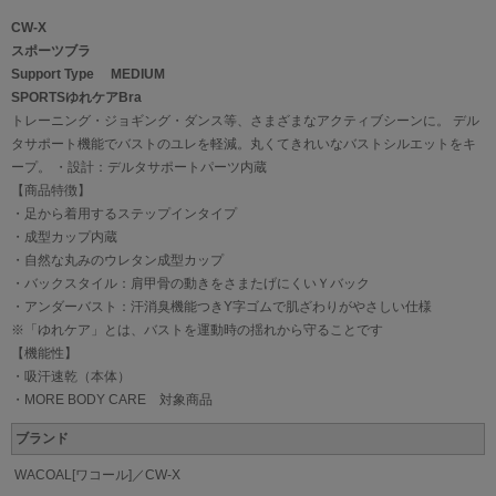
CW-X
スポーツブラ
Support Type MEDIUM
SPORTSゆれケアBra
トレーニング・ジョギング・ダンス等、さまざまなアクティブシーンに。 デル
タサポート機能でバストのユレを軽減。丸くてきれいなバストシルエットをキ
ープ。 ・設計：デルタサポートパーツ内蔵
【商品特徴】
・足から着用するステップインタイプ
・成型カップ内蔵
・自然な丸みのウレタン成型カップ
・バックスタイル：肩甲骨の動きをさまたげにくいＹバック
・アンダーバスト：汗消臭機能つきY字ゴムで肌ざわりがやさしい仕様
※「ゆれケア」とは、バストを運動時の揺れから守ることです
【機能性】
・吸汗速乾（本体）
・MORE BODY CARE 対象商品
ブランド
WACOAL[ワコール]／CW-X