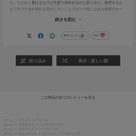
た。とにかく着けるまでが大変で肩外れるかと思うほど。着用すると
きブチブチ糸が切れる音がしていくらスポーツ時にはある程度のホー
ルド感が必要とはいえつけづらすぎ。胸元にボリュームがない私でこ
続きを読む
れなのでめりはりある方はもっと大変かと思われます。やっと着用し
てみるとぴったり〜上がって来そうな感じでした。
参考になった
1
Like!
1
絞り込み
表示：新しい順
この商品の全てのレビューを見る
ホーム
>
ブランド
>
ワコール
ホーム
>
ブラタイプ
>
ノンワイヤーブラ
ホーム
>
ブラタイプ
>
ハーフトップ
ホーム
>
大きいサイズ
>
ブラジャー
>
スポーツブラ