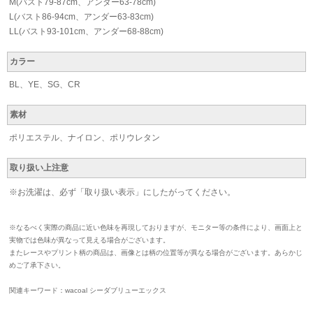
M(バスト79-87cm、アンダー63-78cm)
L(バスト86-94cm、アンダー63-83cm)
LL(バスト93-101cm、アンダー68-88cm)
カラー
BL、YE、SG、CR
素材
ポリエステル、ナイロン、ポリウレタン
取り扱い上注意
※お洗濯は、必ず「取り扱い表示」にしたがってください。
※なるべく実際の商品に近い色味を再現しておりますが、モニター等の条件により、画面上と
実物では色味が異なって見える場合がございます。
またレースやプリント柄の商品は、画像とは柄の位置等が異なる場合がございます。あらかじ
めご了承下さい。
関連キーワード：wacoal シーダブリューエックス