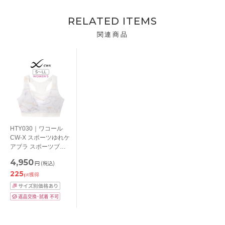
RELATED ITEMS
関連商品
HTY030｜ワコール
CW-X スポーツゆれケ
アブラ スポーツブラ
メッシュ S/M/L/LL
4,950
円
(税込)
225
pt獲得