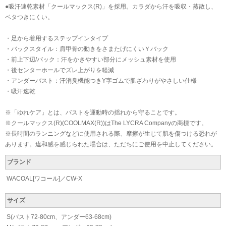
●吸汗速乾素材「クールマックス(R)」を採用。カラダから汗を吸収・蒸散し、
ベタつきにくい。
・足から着用するステップインタイプ
・バックスタイル：肩甲骨の動きをさまたげにくいＹバック
・前上下辺/バック：汗をかきやすい部分にメッシュ素材を使用
・後センターホールでズレ上がりを軽減
・アンダーバスト：汗消臭機能つきY字ゴムで肌ざわりがやさしい仕様
・吸汗速乾
※「ゆれケア」とは、バストを運動時の揺れから守ることです。
※クールマックス(R)(COOLMAX(R))はThe LYCRA Companyの商標です。
※長時間のランニングなどに使用される際、摩擦が生じて肌を傷つける恐れが
あります。違和感を感じられた場合は、ただちにご使用を中止してください。
ブランド
WACOAL[ワコール]／CW-X
サイズ
S(バスト72-80cm、アンダー63-68cm)