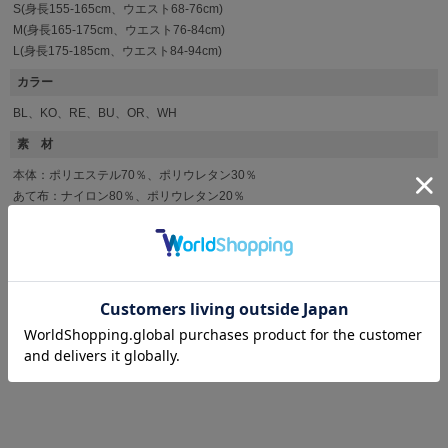
S(身長155-165cm、ウエスト68-76cm)
M(身長165-175cm、ウエスト76-84cm)
L(身長175-185cm、ウエスト84-94cm)
カラー
BL、KO、RE、BU、OR、WH
素 材
本体：ポリエステル70％、ポリウレタン30％
あて布：ナイロン80％、ポリウレタン20％
取扱い上注意
洗濯機可（ネット使用）