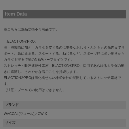
Item Data
※こちらは返品交換不可商品です。
〔ELACTION®PRO〕
腰・股関節に加え、カラダを支えるのに重要なおしり・ふとももの筋肉までサ
ポート。急に止まる、スタートする、ねじるなど、スポーツ時に多い動きから
カラダを守る待望のNEWハーフタイツです。
ストレッチ・吸汗速乾性素材「ELACTION®PRO」採用であらゆるカラダの動
きに追随し、さわやかな着ごこちを持続します。
ELACTION®PROは旭化成せんい株式会社の展開しているストレッチ素材で
す。
（注意）プールでの使用はできません。
ブランド
WACOAL[ワコール]／CW-X
サイズ