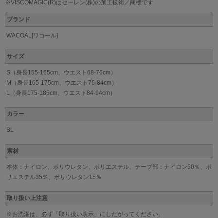
※VISCOMAGIC(R)はセーレン(株)の加工技術／商標です
ブランド
WACOAL[ワコール]
サイズ
S（身長155-165cm、ウエスト68-76cm）
M（身長165-175cm、ウエスト76-84cm）
L（身長175-185cm、ウエスト84-94cm）
カラー
BL
素材
本体：ナイロン、ポリウレタン、ポリエステル、テープ部：ナイロン50％、ポ
リエステル35％、ポリウレタン15％
取り扱い上注意
※お洗濯は、必ず「取り扱い表示」にしたがってください。