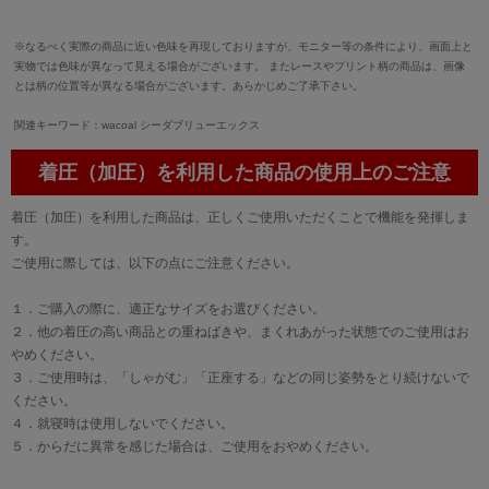
※なるべく実際の商品に近い色味を再現しておりますが、モニター等の条件により、画面上と
実物では色味が異なって見える場合がございます。 またレースやプリント柄の商品は、画像
とは柄の位置等が異なる場合がございます。あらかじめご了承下さい。
関連キーワード：wacoal シーダブリューエックス
着圧（加圧）を利用した商品の使用上のご注意
着圧（加圧）を利用した商品は、正しくご使用いただくことで機能を発揮しま
す。
ご使用に際しては、以下の点にご注意ください。
１．ご購入の際に、適正なサイズをお選びください。
２．他の着圧の高い商品との重ねばきや、まくれあがった状態でのご使用はお
やめください。
３．ご使用時は、「しゃがむ」「正座する」などの同じ姿勢をとり続けないで
ください。
４．就寝時は使用しないでください。
５．からだに異常を感じた場合は、ご使用をおやめください。