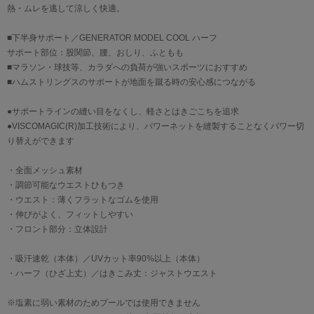
熱・ムレを逃して涼しく快適。
■下半身サポート／GENERATOR MODEL COOL ハーフ
サポート部位：股関節、腰、おしり、ふともも
■マラソン・球技等、カラダへの負荷が強いスポーツにおすすめ
■ハムストリングスのサポートが地面を蹴る時の安心感につながる
●サポートラインの縫い目をなくし、軽さとはきごこちを追求
●VISCOMAGIC(R)加工技術により、パワーネットを縫製することなくパワー切
り替えができます
・全面メッシュ素材
・調節可能なウエストひもつき
・ウエスト：薄くフラットなゴムを使用
・伸びがよく、フィットしやすい
・フロント部分：立体設計
・吸汗速乾（本体）／UVカット率90%以上（本体）
・ハーフ（ひざ上丈）／はきこみ丈：ジャストウエスト
※塩素に弱い素材のためプールでは使用できません