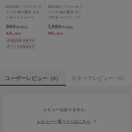
EC3100｜ワコール ウ
KB1031｜ワコール ウ
イング 綿の贅沢 スタ
イング 綿の贅沢 カッ
ンダードショーツ
プ付きハーフトップ
M/L/LL/3L
S/M/L/LL/3L
990
1,980
円
(税込)
円
(税込)
45
90
pt獲得
pt獲得
ユーザーレビュー
（0）
スタッフレビュー
（0）
レビューはありません。
レビュー一覧ページはこちら