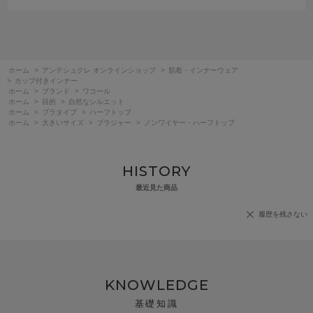
ホーム
>
アンテシュクレ オンラインショップ
>
肌着・インナーウェア
>
カップ付きインナー
ホーム
>
ブランド
>
ワコール
ホーム
>
目的
>
自然なシルエット
ホーム
>
ブラタイプ
>
ハーフトップ
ホーム
>
大きいサイズ
>
ブラジャー
>
ノンワイヤー・ハーフトップ
HISTORY
最近見た商品
履歴を残さない
KNOWLEDGE
基礎知識