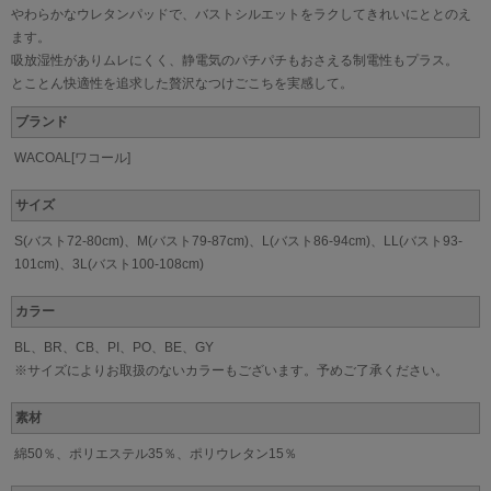
やわらかなウレタンパッドで、バストシルエットをラクしてきれいにととのえ
ます。
吸放湿性がありムレにくく、静電気のパチパチもおさえる制電性もプラス。
とことん快適性を追求した贅沢なつけごこちを実感して。
ブランド
WACOAL[ワコール]
サイズ
S(バスト72-80cm)、M(バスト79-87cm)、L(バスト86-94cm)、LL(バスト93-
101cm)、3L(バスト100-108cm)
カラー
BL、BR、CB、PI、PO、BE、GY
※サイズによりお取扱のないカラーもございます。予めご了承ください。
素材
綿50％、ポリエステル35％、ポリウレタン15％