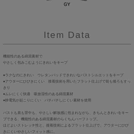
Item Data
機能性のある綿混素材で
やさしく包みこむようにきれいをキープ
●ラクなのにきれい ウレタンパッドできれいなバストシルエットをキープ
●アウターにひびきにくい 接着技術を用いたフラット仕上げで前も後ろもすっ
きり
●ムレにくく快適 吸放湿性のある綿混素材
●静電気が起こりにくい パチパチしにくい素材を使用
バストも肩も背中も、やさしい解放感に包まれながら、きちんときれいをキー
プできる、機能性のある綿混素材のらくちんハーフトップ。
ほどよいストレッチ性と、接着技術によるフラット仕上げで、アウターにひび
きにくいやさしいフィット感に。