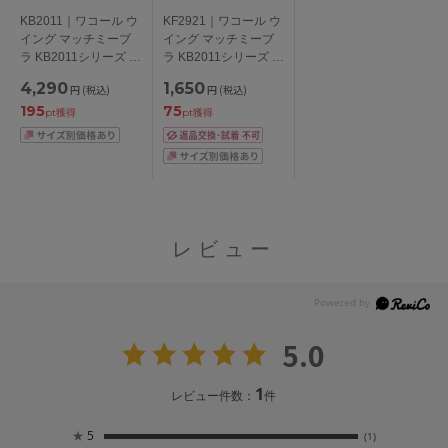
KB2011｜ワコール ウ
KF2921｜ワコール ウ
イング マッチミーブ
イング マッチミーブ
ラ KB2011シリーズ ブ
ラ KB2011シリーズ ス
ラジャー単品
タンダードショーツ
4,290
1,650
円
(税込)
円
(税込)
ABCDEFカップ アン
M/L/LL
195
75
ダー
pt獲得
pt獲得
65/70/75/80/85cm
レビュー
5.0
1
レビュー件数：
件
★
5
(1)