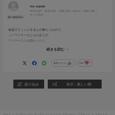
no name
年代:
30代
性別:
女性
身長:
156～160cm
体型:
小柄
サイズ:
B65
体温でフィットするとの事だったので、
ノンワイヤーだともの足りず、
ワイヤー入りは固かったり、
また、サイズを測ってもカップがフィットしない事が多かったため、
続きを読む
購入しました。
とても柔らかくフィットし、
一日中、痛くなる事もぶかぶかになることもなく、つけ心地がとても
参考になった
1
Like!
2
良かったです。
追加で購入したいなと思います。
絞り込み
表示：新しい順
ホーム
>
アンテシュクレ オンラインショップ
>
ブラジャー・ブラセット
>
ブラジャー