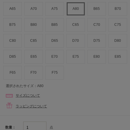
A65
A70
A75
A80
B65
B70
B75
B80
B85
C65
C70
C75
C80
C85
D65
D70
D75
D80
D85
E65
E70
E75
E80
E85
F65
F70
F75
選択されたサイズ：A80
サイズについて
ラッピングについて
点
数量：