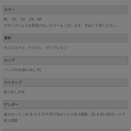
カラー
BL、OC、SX、CB、WI
※サイズによりお取扱のないカラーもございます。予めご了承ください。
素材
ポリエステル、ナイロン、ポリウレタン
カップ
パッド付き(取り外し可)
ストラップ
取り外し不可
アンダー
後ろホック／(A､B､C､F､D-F 65-75)ホック２段３調節、(D､E 80､85)ホック３
段３調節