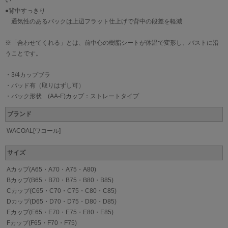
い
●背中すっきり
通気性のあるバックは上辺フラット仕上げで背中の段差を軽減
※「合わせてくれる」とは、前中心の樹脂シートが体温で変形し、バストに沿
うことです。
・3/4カップブラ
・パッド有（取りはずし可）
・バック形状 (AA-F)カップ：ストレートタイプ
ブランド
WACOAL[ワコール]
サイズ
Aカップ(A65・A70・A75・A80)
Bカップ(B65・B70・B75・B80・B85)
Cカップ(C65・C70・C75・C80・C85)
Dカップ(D65・D70・D75・D80・D85)
Eカップ(E65・E70・E75・E80・E85)
Fカップ(F65・F70・F75)