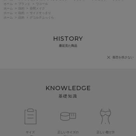
ホーム
>
ブランド
>
ワコール
ホーム
>
目的
>
谷間メイク
ホーム
>
目的
>
サイドすっきり
ホーム
>
目的
>
デコルテふっくら
HISTORY
最近見た商品
履歴を残さない
KNOWLEDGE
基礎知識
サイズ
正しいサイズの
正しい着け方