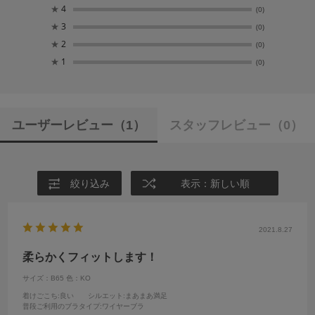
★
4
(0)
★
3
(0)
★
2
(0)
★
1
(0)
ユーザーレビュー
（1）
スタッフレビュー
（0）
絞り込み
表示：新しい順
2021.8.27
柔らかくフィットします！
サイズ：B65
色：KO
着けごこち
:良い
シルエット
:まあまあ満足
普段ご利用のブラタイプ
:ワイヤーブラ