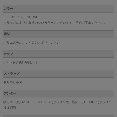
カラー
BL、OC、SX、CB、WI
※サイズによりお取扱のないカラーもございます。予めご了承ください。
素材
ポリエステル、ナイロン、ポリウレタン
カップ
パッド付き(取り外し可)
ストラップ
取り外し不可
アンダー
後ろホック／(A､B､C､F､D-F 65-75)ホック２段３調節、(D､E 80､85)ホック３
段３調節