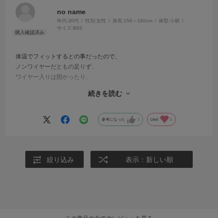
no name
年代:
30代
性別:
女性
身長:
156～160cm
体型:
小柄
サイズ:
B65
体温でフィットするとの事だったので、
ノンワイヤーだともの足りず、
ワイヤー入りは固かったり、
また、サイズを測ってもカップがフィットしない事が多かったため、
続きを読む
購入しました。
とても柔らかくフィットし、
一日中、痛くなる事もぶかぶかになることもなく、つけ心地がとても
参考になった
1
Like!
2
良かったです。
追加で購入したいなと思います。
絞り込み
表示：新しい順