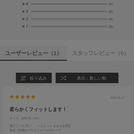
★
4
(0)
★
3
(0)
★
2
(0)
★
1
(0)
ユーザーレビュー
（1）
スタッフレビュー
（0）
絞り込み
表示：新しい順
2021.8.27
柔らかくフィットします！
サイズ：B65
色：KO
着けごこち
:良い
シルエット
:まあまあ満足
普段ご利用のブラタイプ
:ワイヤーブラ