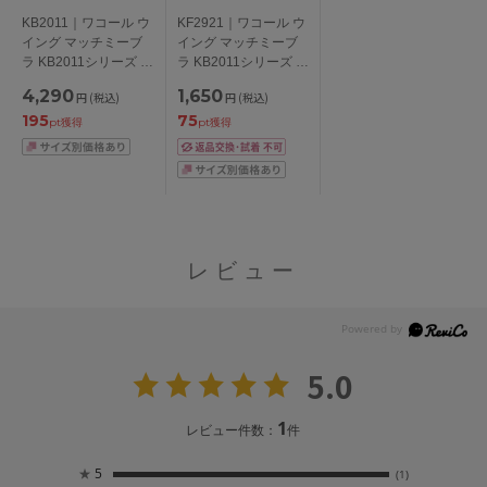
KB2011｜ワコール ウ
KF2921｜ワコール ウ
イング マッチミーブ
イング マッチミーブ
ラ KB2011シリーズ ブ
ラ KB2011シリーズ ス
ラジャー単品
タンダードショーツ
4,290
1,650
円
(税込)
円
(税込)
ABCDEFカップ アン
M/L/LL
195
75
ダー
pt獲得
pt獲得
65/70/75/80/85cm
レビュー
5.0
1
レビュー件数：
件
★
5
(1)