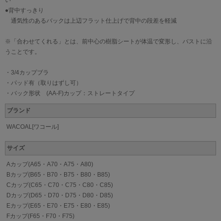
い
●背中すっきり
通気性のあるバックは上辺フラット仕上げで背中の段差を軽減
※「合わせてくれる」とは、前中心の樹脂シートが体温で変形し、バストに沿
うことです。
・3/4カップブラ
・パッド有（取りはずし可）
・バック形状 (AA-F)カップ：ストレートタイプ
ブランド
WACOAL[ワコール]
サイズ
Aカップ(A65・A70・A75・A80)
Bカップ(B65・B70・B75・B80・B85)
Cカップ(C65・C70・C75・C80・C85)
Dカップ(D65・D70・D75・D80・D85)
Eカップ(E65・E70・E75・E80・E85)
Fカップ(F65・F70・F75)