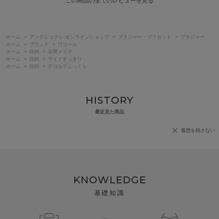
この商品の全てのレビューを見る
ホーム
>
アンテシュクレ オンラインショップ
>
ブラジャー・ブラセット
>
ブラジャー
ホーム
>
ブランド
>
ワコール
ホーム
>
目的
>
谷間メイク
ホーム
>
目的
>
サイドすっきり
ホーム
>
目的
>
デコルテふっくら
HISTORY
最近見た商品
履歴を残さない
KNOWLEDGE
基礎知識