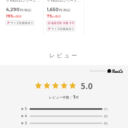
ラ KB2011シリーズ ブ
ラ KB2011シリーズ ス
ラジャー単品
タンダードショーツ
4,290
1,650
円
(税込)
円
(税込)
ABCDEFカップ アン
M/L/LL
195
75
ダー
pt獲得
pt獲得
65/70/75/80/85cm
レビュー
5.0
1
レビュー件数：
件
★
5
(1)
★
4
(0)
★
3
(0)