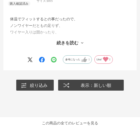
サイズ:
B65
体温でフィットするとの事だったので、
ノンワイヤーだともの足りず、
ワイヤー入りは固かったり、
また、サイズを測ってもカップがフィットしない事が多かったため、
続きを読む
購入しました。
とても柔らかくフィットし、
一日中、痛くなる事もぶかぶかになることもなく、つけ心地がとても
参考になった
1
Like!
2
良かったです。
追加で購入したいなと思います。
絞り込み
表示：新しい順
この商品の全てのレビューを見る