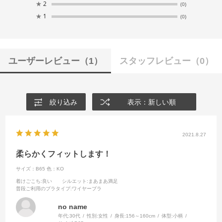
★
2
(0)
★
1
(0)
ユーザーレビュー
（1）
スタッフレビュー
（0）
絞り込み
表示：新しい順
2021.8.27
柔らかくフィットします！
サイズ：B65
色：KO
着けごこち
:良い
シルエット
:まあまあ満足
普段ご利用のブラタイプ
:ワイヤーブラ
no name
年代:
30代
性別:
女性
身長:
156～160cm
体型:
小柄