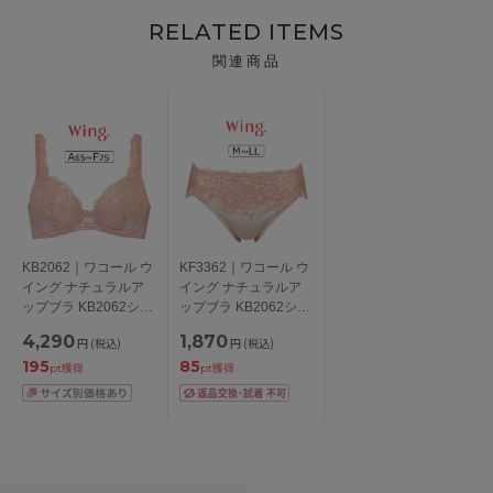
RELATED ITEMS
関連商品
KB2062｜ワコール ウ
KF3362｜ワコール ウ
イング ナチュラルア
イング ナチュラルア
ップブラ KB2062シリ
ップブラ KB2062シリ
ーズ ブラジャー単品
ーズ スタンダードシ
4,290
1,870
円
(税込)
円
(税込)
ABCDEFカップ アン
ョーツ M/L/LL
195
85
ダー
pt獲得
pt獲得
65/70/75/80/85cm