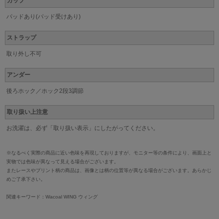
カップ
パッドあり(パッド受けあり)
ストラップ
取り外し不可
アンダー
後ろホック／ホック2段3調節
取り扱い上注意
お洗濯は、必ず「取り扱い表示」にしたがってください。
※なるべく実際の商品に近い色味を再現しておりますが、モニター等の条件により、画面上と
実物では色味が異なって見える場合がございます。
またレースやプリント柄の商品は、画像とは柄の位置等が異なる場合がございます。あらかじ
めご了承下さい。
関連キーワード：Wacoal WING ウィング