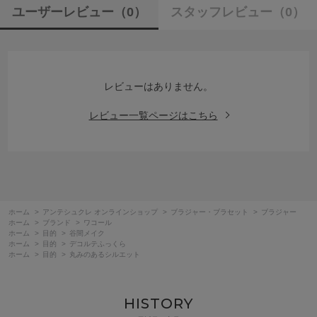
ユーザーレビュー
（0）
スタッフレビュー
（0）
レビューはありません。
レビュー一覧ページはこちら
ホーム
>
アンテシュクレ オンラインショップ
>
ブラジャー・ブラセット
>
ブラジャー
ホーム
>
ブランド
>
ワコール
ホーム
>
目的
>
谷間メイク
ホーム
>
目的
>
デコルテふっくら
ホーム
>
目的
>
丸みのあるシルエット
HISTORY