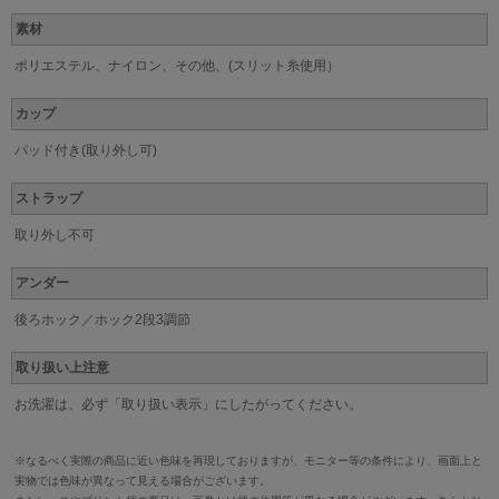
素材
ポリエステル、ナイロン、その他、(スリット糸使用）
カップ
パッド付き(取り外し可)
ストラップ
取り外し不可
アンダー
後ろホック／ホック2段3調節
取り扱い上注意
お洗濯は、必ず「取り扱い表示」にしたがってください。
※なるべく実際の商品に近い色味を再現しておりますが、モニター等の条件により、画面上と
実物では色味が異なって見える場合がございます。