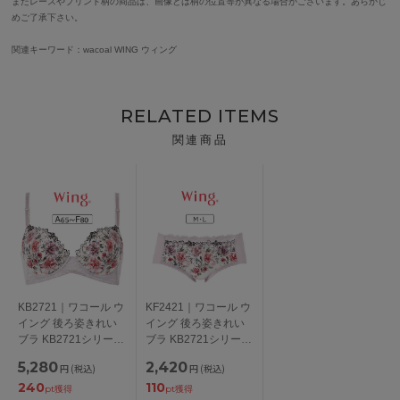
またレースやプリント柄の商品は、画像とは柄の位置等が異なる場合がございます。あらかじ
めご了承下さい。
関連キーワード：wacoal WING ウィング
RELATED ITEMS
関連商品
KB2721｜ワコール ウ
KF2421｜ワコール ウ
イング 後ろ姿きれい
イング 後ろ姿きれい
ブラ KB2721シリーズ
ブラ KB2721シリーズ
ブラジャー単品
ボーイレングスショー
5,280
2,420
円
(税込)
円
(税込)
ABCDEFカップ アン
ツ M/L
240
110
ダー
pt獲得
pt獲得