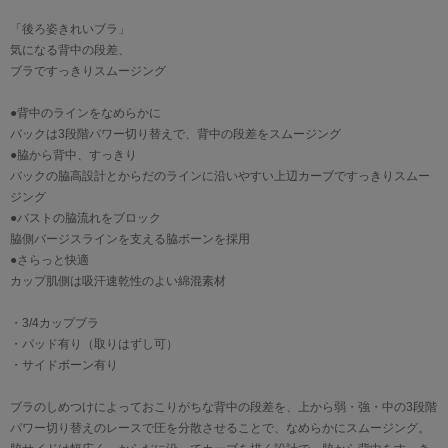
「後ろ姿きれいブラ」
気になる背中の段差、
ブラですっきりスムージング
●背中のラインをなめらかに
バックは3段階パワー切り替えで、背中の段差をスムージング
●脇から背中、すっきり
バックの脇高設計とからだのラインに沿いやすい上辺カーブですっきりスムー
ジング
●バストの脇流れをブロック
脇側バージスラインを支える脇ボーンを採用
●さらっと快適
カップ肌側は吸汗速乾性のよい綿混素材
・3/4カップブラ
・パッド有り（取りはずし可）
・サイドボーン有り
ブラのしめつけによっておこりがちな背中の段差を、上から弱・強・中の3段階
パワー切り替えのレースで圧を分散させることで、なめらかにスムージング。