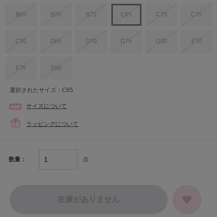
B65
B70
B75
C65
C70
C75
C80
D65
D70
D75
D80
E70
E75
E80
選択されたサイズ：C65
サイズについて
ラッピングについて
点
数量：
在庫がありません