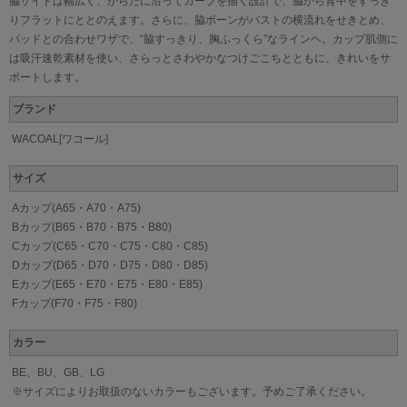
脇サイドは幅広く、からだに沿ってカーブを描く設計で、脇から背中をすっき
りフラットにととのえます。さらに、脇ボーンがバストの横流れをせきとめ、
パッドとの合わせワザで、“脇すっきり、胸ふっくら”なラインヘ。カップ肌側に
は吸汗速乾素材を使い、さらっとさわやかなつけごこちとともに、きれいをサ
ポートします。
ブランド
WACOAL[ワコール]
サイズ
Aカップ(A65・A70・A75)
Bカップ(B65・B70・B75・B80)
Cカップ(C65・C70・C75・C80・C85)
Dカップ(D65・D70・D75・D80・D85)
Eカップ(E65・E70・E75・E80・E85)
Fカップ(F70・F75・F80)
カラー
BE、BU、GB、LG
※サイズによりお取扱のないカラーもございます。予めご了承ください。