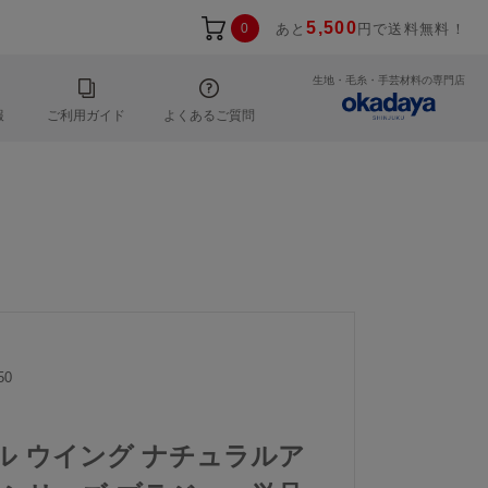
5,500
0
あと
円で送料無料！
生地・毛糸・手芸材料の専門店
報
ご利用ガイド
よくあるご質問
50
ール ウイング ナチュラルア