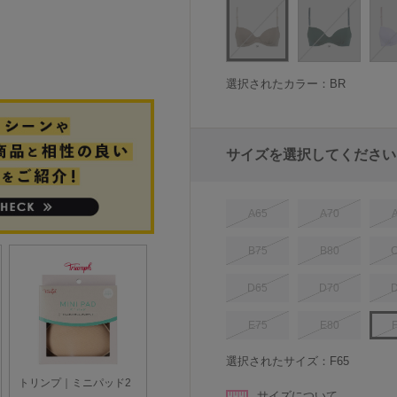
選択されたカラー：BR
サイズを選択してください
A65
A70
B75
B80
D65
D70
E75
E80
選択されたサイズ：F65
サイズについて