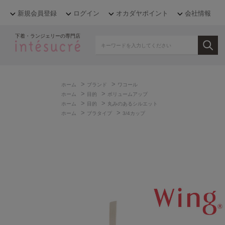
新規会員登録
ログイン
オカダヤポイント
会社情報
下着・ランジェリーの専門店
>
>
ホーム
ブランド
ワコール
>
>
ホーム
目的
ボリュームアップ
>
>
ホーム
目的
丸みのあるシルエット
>
>
ホーム
ブラタイプ
3/4カップ