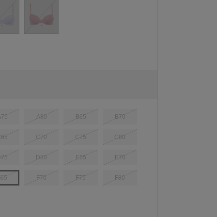
A75
A80
B65
B70
C65
C70
C75
C80
D75
D80
E65
E70
F65
F70
F75
F80