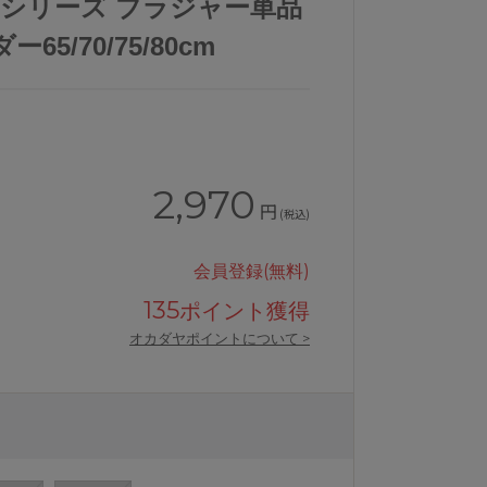
01シリーズ ブラジャー単品
65/70/75/80cm
2,970
円
(税込)
会員登録(無料)
135
ポイント獲得
オカダヤポイントについて >
ンプルブラジャー単品
ワコールウイングナチュラルアップブ