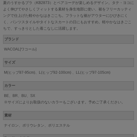
夏のうすかるブラ（KB2873）とペアコーデが楽しめるデザイン。タテ・ヨコに
よく伸びてやさしくフィットする素材を身生地部に使い、裾をフリーカッティ
ングで仕上げた軽やかなはきごこち。フラットな裾がアウターにひびきにく
く、パンツスタイルやタイトなスカートの日にもおすすめ。軽やかなはきごこ
ちで、すっきりとした着こなしに活躍します。
ブランド
WACOAL[ワコール]
サイズ
M(ヒップ87-95cm)、L(ヒップ92-100cm) 、LL(ヒップ97-105cm)
カラー
BE、BR、BU、SX
※サイズによりお取扱のないカラーもございます。予めご了承ください。
素材
ナイロン、ポリウレタン、ポリエステル