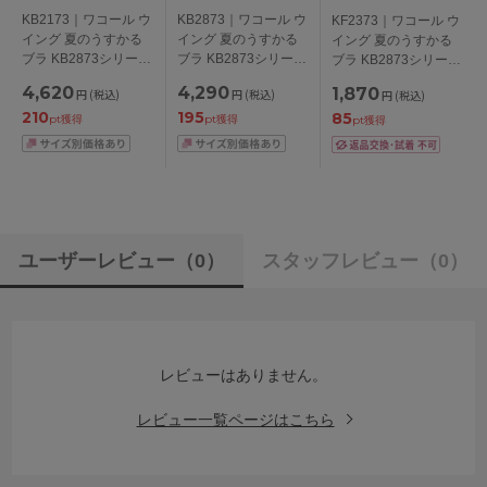
KB2173｜ワコール ウ
KB2873｜ワコール ウ
KF2373｜ワコール ウ
イング 夏のうすかる
イング 夏のうすかる
イング 夏のうすかる
ブラ KB2873シリーズ
ブラ KB2873シリーズ
ブラ KB2873シリーズ
フルカップブラ ブラ
ブラジャー単品
ショーツ M/L/LL
4,620
4,290
1,870
円
(税込)
円
(税込)
円
(税込)
ジャー単品 CDEFカッ
ABCDEFカップ アン
210
195
85
プ アンダー
ダー
pt獲得
pt獲得
pt獲得
70/75/80/85cm
65/70/75/80/85cm
ユーザーレビュー
（0）
スタッフレビュー
（0）
レビューはありません。
レビュー一覧ページはこちら