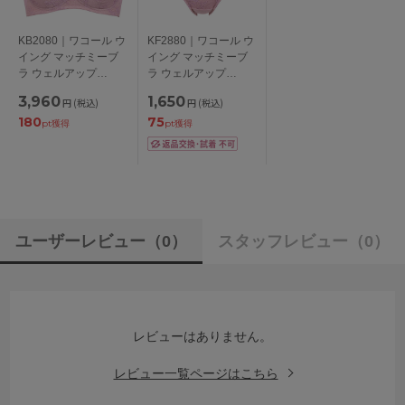
KB2080｜ワコール ウ
KF2880｜ワコール ウ
イング マッチミーブ
イング マッチミーブ
ラ ウェルアップ
ラ ウェルアップ
KB2080シリーズ ノン
KB2080シリーズ スタ
3,960
1,650
円
(税込)
円
(税込)
ワイヤーブラ フルカ
ンダードショーツ M/L
180
75
ップ S/M/L/LL
pt獲得
pt獲得
ユーザーレビュー
（0）
スタッフレビュー
（0）
レビューはありません。
レビュー一覧ページはこちら