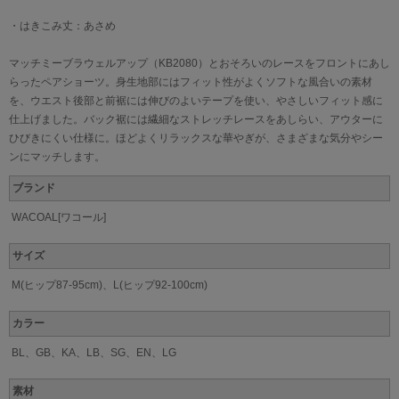
・はきこみ丈：あさめ
マッチミーブラウェルアップ（KB2080）とおそろいのレースをフロントにあし
らったペアショーツ。身生地部にはフィット性がよくソフトな風合いの素材
を、ウエスト後部と前裾には伸びのよいテープを使い、やさしいフィット感に
仕上げました。バック裾には繊細なストレッチレースをあしらい、アウターに
ひびきにくい仕様に。ほどよくリラックスな華やぎが、さまざまな気分やシー
ンにマッチします。
ブランド
WACOAL[ワコール]
サイズ
M(ヒップ87-95cm)、L(ヒップ92-100cm)
カラー
BL、GB、KA、LB、SG、EN、LG
素材