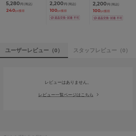
5,280
2,200
2,200
円
(税込)
円
(税込)
円
(税込)
色 A・B・C・ D・E・
ーツ 全5色 M・L
ョーツ 全5色 M・L
240
100
100
Fカップ/アンダー65・
pt獲得
pt獲得
pt獲得
70・75・80・85cm
ユーザーレビュー
（0）
スタッフレビュー
（0）
レビューはありません。
レビュー一覧ページはこちら