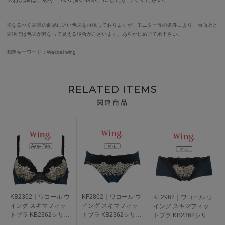
※なるべく実際の商品に近い色味を再現しておりますが、モニター等の条件により、画面上と
実物では色味が異なって見える場合がございます。あらかじめご了承下さい。
関連キーワード：Wacoal wing
RELATED ITEMS
関連商品
KB2362｜ワコール ウ
KF2862｜ワコール ウ
KF2962｜ワコール ウ
イング スキマフィッ
イング スキマフィッ
イング スキマフィッ
トブラ KB2362シリー
トブラ KB2362シリー
トブラ KB2362シリー
ズ ブラジャー単品 全5
ズ スタンダードショ
ズ ボーイレングスシ