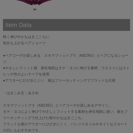
Item Data
軽く伸びやかなはきごこちに
気分も上がるペアショーツ
●ペアコーデが楽しめる スキマフィットブラ（KB2362）とペアになるショー
ツ
●やさしいフィット感 身生地部はタテ・ヨコに伸びる素材、ウエストにはスト
レッチ性のよいテープを使用
●アウターにひびきにくい 裾はフリーカッティングでフラットな仕様
・はきこみ丈：あさめ
スキマフィットブラ（KB2362）とペアコーデが楽しめるデザイン。
タテ・ヨコによく伸びてやさしくフィットする素材を身生地部に使い、裾をフ
リーカッティングで仕上げた軽やかなはきごこち。
フラットな裾がアウターにひびきにくく、パンツスタイルやタイトなスカート
の日にもおすすめです。