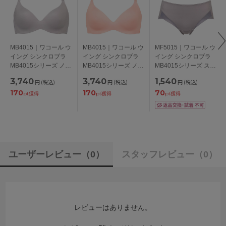
MB4015｜ワコール ウ
MB4015｜ワコール ウ
MF5015｜ワコール ウ
イング シンクロブラ
イング シンクロブラ
イング シンクロブラ
MB4015シリーズ ノン
MB4015シリーズ ノン
MB4015シリーズ スタ
ワイヤーブラ
ワイヤーブラ
ンダードショーツ
3,740
3,740
1,540
円
(税込)
円
(税込)
円
(税込)
S/M/L/LL/3L
S/M/L/LL/3L
M/L/LL
170
170
70
pt獲得
pt獲得
pt獲得
ユーザーレビュー
（0）
スタッフレビュー
（0）
レビューはありません。