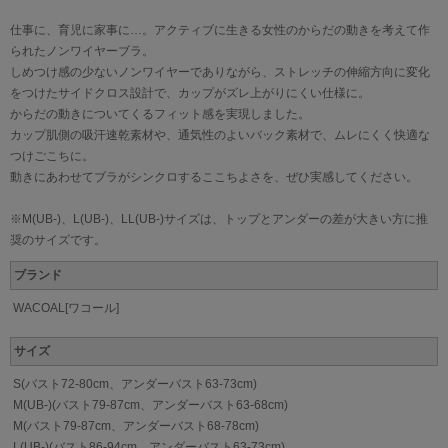
仕事に、育児に家事に…。アクティブに生きる女性のからだの動きを考えて作
られたノンワイヤーブラ。
しめつけ感の少ないノンワイヤーでありながら、ストレッチの伸縮方向に変化
をつけたサイドクロス設計で、カップがズレ上がりにくい仕様に。
からだの動きについてくるフィット感を実現しました。
カップ肌側の吸汗速乾素材や、通気性のよいバック素材で、ムレにくく快適な
つけごこちに。
動きにあわせてブラがシンクロするここちよさを、ぜひ実感してください。
※M(UB-)、L(UB-)、LL(UB-)サイズは、トップとアンダーの差が大きい方に推
奨のサイズです。
ブランド
WACOAL[ワコール]
サイズ
S(バスト72-80cm、アンダーバスト63-73cm)
M(UB-)(バスト79-87cm、アンダーバスト63-68cm)
M(バスト79-87cm、アンダーバスト68-78cm)
L(UB-)(バスト86-94cm、アンダーバスト63-73cm)