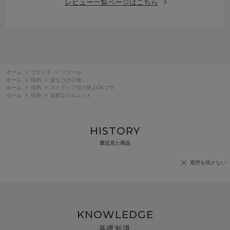
レビュー一覧ページはこちら
ホーム
>
ブランド
>
ワコール
ホーム
>
目的
>
楽なつけ心地
ホーム
>
目的
>
ストラップ付け替えOKブラ
ホーム
>
目的
>
自然なシルエット
HISTORY
最近見た商品
履歴を残さない
KNOWLEDGE
基礎知識