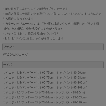
・縫い目が肌にあたりにくい縫製のブラジャーです
・前肩と前脇に伸縮性のある裏打ちを内蔵し、バストをつつみこむようにささ
える構造になっています
・カラーのバリエーションは、花や葉を繊細なタッチで表現したプリント柄
（IV)、無地(BU)、杢無地(GY)の３色があります
・パッド受けあり、通気性素材のパッド付き
・M4、L4サイズは樹脂ホックが５個になります
ブランド
WACOAL[ワコール]
サイズ
マタニティM1(アンダーバスト65-75cm・トップバスト80-90cm)
マタニティM2(アンダーバスト65-75cm・トップバスト85-98cm)
マタニティM3(アンダーバスト65-75cm・トップバスト90-105cm)
マタニティM4(アンダーバスト65-75cm・トップバスト95-108cm)
マタニティL1(アンダーバスト73-84cm・トップバスト88-96cm)
マタニティL2(アンダーバスト73-84cm・トップバスト93-103cm)
マタニティL3(アンダーバスト73-84cm・トップバスト98-110cm)