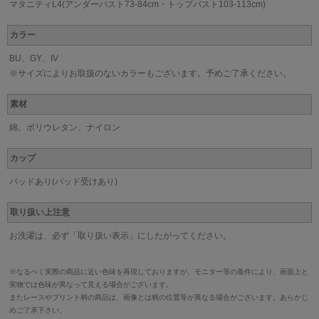
マタニティL4(アンダーバスト73-84cm・トップバスト103-113cm)
カラー
BU、GY、IV
※サイズによりお取扱のないカラーもございます。予めご了承ください。
素材
綿、ポリウレタン、ナイロン
カップ
パッドあり(パッド受けあり)
取り扱い上注意
お洗濯は、必ず「取り扱い表示」にしたがってください。
※なるべく実際の商品に近い色味を再現しておりますが、モニター等の条件により、画面上と
実物では色味が異なって見える場合がございます。
またレースやプリント柄の商品は、画像とは柄の位置等が異なる場合がございます。あらかじ
めご了承下さい。