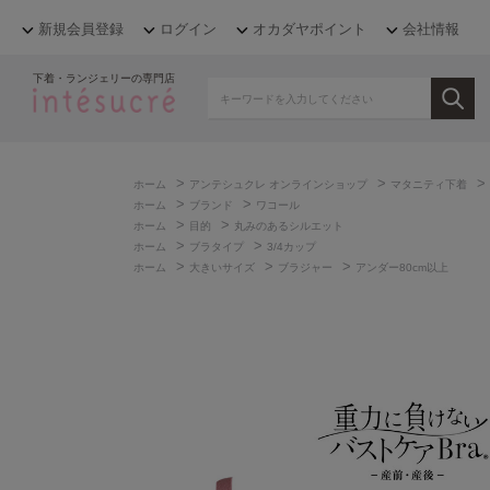
新規会員登録
ログイン
オカダヤポイント
会社情報
下着・ランジェリーの専門店
>
>
>
ホーム
アンテシュクレ オンラインショップ
マタニティ下着
>
>
ホーム
ブランド
ワコール
>
>
ホーム
目的
丸みのあるシルエット
>
>
ホーム
ブラタイプ
3/4カップ
>
>
>
ホーム
大きいサイズ
ブラジャー
アンダー80cm以上