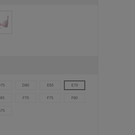
D75
D80
E65
E70
F65
F70
F75
F80
G75