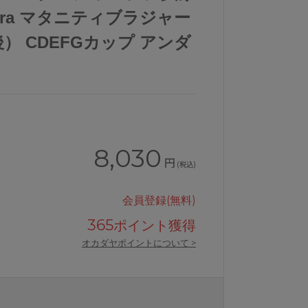
ra マタニティブラジャー
） CDEFGカップ アンダ
8,030
円
(税込)
会員登録(無料)
365
ポイント獲得
オカダヤポイントについて >