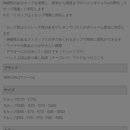
伸縮性のあるカップを使用し、産前から産後までのバストボリュ?ムの変化（２
カップ増量）に対応します
※Ｅ・Ｆカップは１カップ増量に対応します
・カップ部はストレッチ性のあるウレタンでバストのボリューム変化に対応し
ます
・伸縮性のあるストラップと片手でめくれるカップで簡単に授乳ができます
・ワイヤーの肌あたりがやさしい縫製
・アウターにひびきにくい設計です（Ｔシャツブラ）
・バック上辺は折り返し始末（テープレス）でラクなつけごこち
ブランド
WACOAL[ワコール]
サイズ
Cカップ(C70・C75)
Dカップ(D65・D70・D75・D80)
Eカップ(E65・E70・E75・E80・E85)
Fカップ(F65・F70・F75・F80・F85)