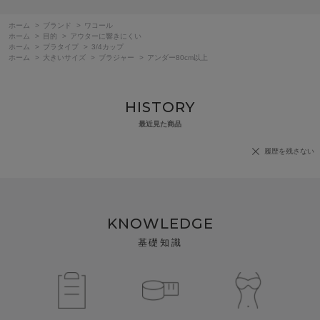
ホーム
>
ブランド
>
ワコール
ホーム
>
目的
>
アウターに響きにくい
ホーム
>
ブラタイプ
>
3/4カップ
ホーム
>
大きいサイズ
>
ブラジャー
>
アンダー80cm以上
HISTORY
最近見た商品
履歴を残さない
KNOWLEDGE
基礎知識