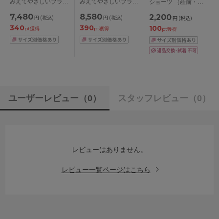
みえてやさしいブラ
みえてやさしいブラ
ショーツ （産前・産
マタニティブラジャー
マタニティブラジャー
後） M～3L
7,480
8,580
2,200
円
(税込)
円
(税込)
円
(税込)
単品 （産前・産後）
単品 （産前・産後）
340
390
100
CDEFカップ アンダー
GHIカップ アンダー
pt獲得
pt獲得
pt獲得
65/70/75/80/85cm
65/70/75/80/85cm
ユーザーレビュー
（0）
スタッフレビュー
（0）
レビューはありません。
レビュー一覧ページはこちら