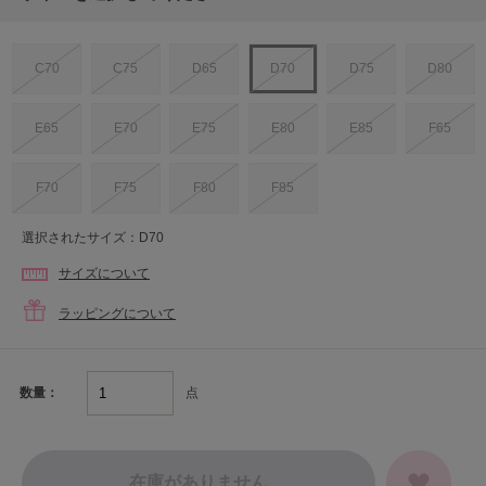
C70
C75
D65
D70
D75
D80
E65
E70
E75
E80
E85
F65
F70
F75
F80
F85
選択されたサイズ：D70
サイズについて
ラッピングについて
点
数量：
在庫がありません