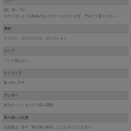
カラー
BE、BL、TU
※サイズによりお取扱のないカラーもございます。予めご了承ください。
素材
ナイロン、ポリエステル、ポリウレタン
カップ
パッド受けなし
ストラップ
取り外し不可
アンダー
後ろホック／ホック２段４調節
取り扱い上注意
お洗濯は、必ず「取り扱い表示」にしたがってください。