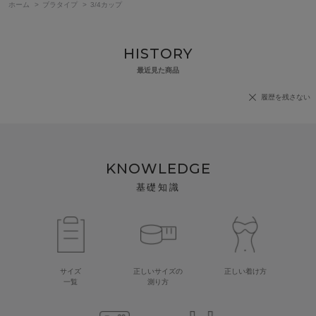
ホーム
>
ブラタイプ
>
3/4カップ
HISTORY
最近見た商品
履歴を残さない
KNOWLEDGE
基礎知識
サイズ
正しいサイズの
正しい着け方
一覧
測り方