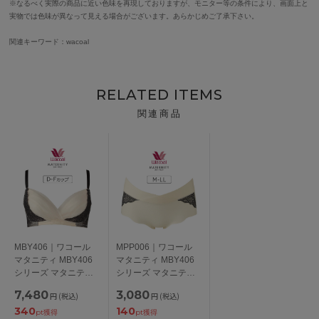
※なるべく実際の商品に近い色味を再現しておりますが、モニター等の条件により、画面上と
実物では色味が異なって見える場合がございます。あらかじめご了承下さい。
関連キーワード：wacoal
RELATED ITEMS
関連商品
MBY406｜ワコール
MPP006｜ワコール
マタニティ MBY406
マタニティ MBY406
シリーズ マタニティ
シリーズ マタニティ
ノンワイヤーブラ 全3
ショーツ 全3色 M-LL
7,480
3,080
円
(税込)
円
(税込)
色 D-F/65-80
340
140
pt獲得
pt獲得