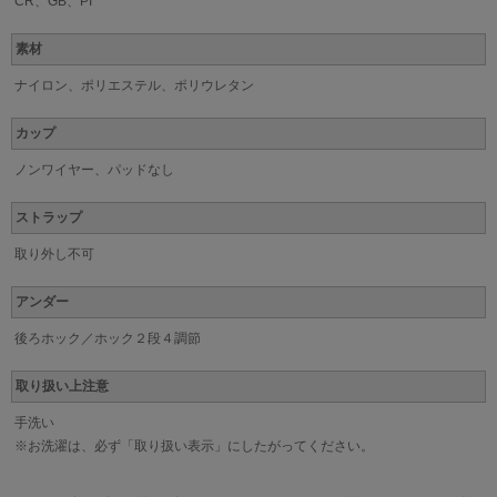
CR、GB、PI
素材
ナイロン、ポリエステル、ポリウレタン
カップ
ノンワイヤー、パッドなし
ストラップ
取り外し不可
アンダー
後ろホック／ホック２段４調節
取り扱い上注意
手洗い
※お洗濯は、必ず「取り扱い表示」にしたがってください。