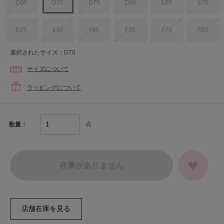
D65
D70
D75
D80
E65
E70
E75
E80
F65
F70
F75
F80
選択されたサイズ：D70
サイズについて
ラッピングについて
点
数量：
在庫がありません