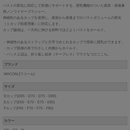
バストの変化に対応して快適にサポートする、授乳機能のついた産前・産後兼
用ノンワイヤーブラジャー。
伸縮性のあるカップを使用し、産前から産後までのバストボリュームの変化
（１カップ程度増量）に対応します。
カップ脇側は、一方向に伸びる材料でほどよくバストをホールド。
・伸縮性のあるストラップと片手でめくれるカップで簡単に授乳ができます。
・カップ肌側の布でやさしく内側からホールド。
・バック上辺は、折り返し始末（テープレス）でラクなつけごこち。
ブランド
WACOAL[ワコール]
サイズ
Dカップ(D65・D70・D75・D80)
Eカップ(E65・E70・E75・E80)
Fカップ(F65・F70・F75・F80)
カラー