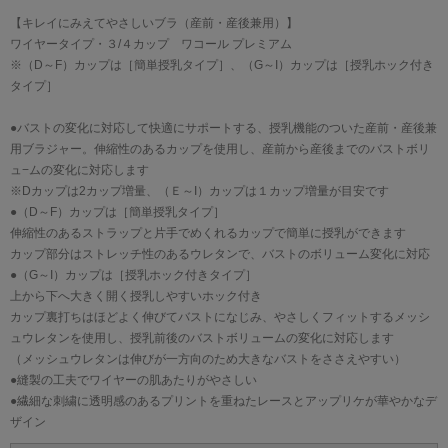
【キレイにみえてやさしいブラ（産前・産後兼用）】
ワイヤータイプ・３/４カップ ワコール プレミアム
※（D～F）カップは［簡単授乳タイプ］、（G～I）カップは［授乳ホック付き
タイプ］
●バストの変化に対応して快適にサポートする、授乳機能のついた産前・産後兼
用ブラジャー。伸縮性のあるカップを使用し、産前から産後までのバストボリ
ュ−ムの変化に対応します
※Dカップは2カップ増量、（Ｅ～I）カップは１カップ増量が目安です
●（D～F）カップは［簡単授乳タイプ］
伸縮性のあるストラップと片手でめくれるカップで簡単に授乳ができます
カップ部分はストレッチ性のあるウレタンで、バストのボリューム変化に対応
●（G～I）カップは［授乳ホック付きタイプ］
上から下へ大きく開く授乳しやすいホック付き
カップ裏打ちはほどよく伸びてバストになじみ、やさしくフィットするメッシ
ュウレタンを使用し、授乳前後のバストボリュームの変化に対応します
（メッシュウレタンは伸びが一方向のため大きなバストをささえやすい）
●縫製の工夫でワイヤーの肌あたりがやさしい
●繊細な刺繍に透明感のあるプリントを重ねたレースとアップリケが華やかなデ
ザイン