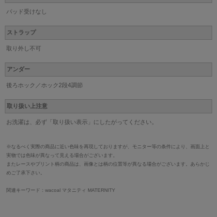
パッド受けなし
ストラップ
取り外し不可
アンダー
後ろホック／ホック2段4調節
取り扱い上注意
お洗濯は、必ず「取り扱い表示」にしたがってください。
※なるべく実際の商品に近い色味を再現しておりますが、モニター等の条件により、画面上と
実物では色味が異なって見える場合がございます。
またレースやプリント柄の商品は、画像とは柄の位置等が異なる場合がございます。あらかじ
めご了承下さい。
関連キーワード：wacoal マタニティ MATERNITY