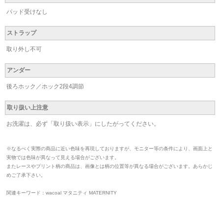
パッド受けなし
ストラップ
取り外し不可
アンダー
後ろホック／ホック2段4調節
取り扱い上注意
お洗濯は、必ず「取り扱い表示」にしたがってください。
※なるべく実際の商品に近い色味を再現しておりますが、モニター等の条件により、画面上と
実物では色味が異なって見える場合がございます。
またレースやプリント柄の商品は、画像とは柄の位置等が異なる場合がございます。あらかじ
めご了承下さい。
関連キーワード：wacoal マタニティ MATERNITY