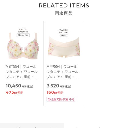
RELATED ITEMS
関連商品
MBY554｜ワコール
MPP554｜ワコール
マタニティ ワコール
マタニティ ワコール
プレミアム 産前・産
プレミアム 産前・産
後 マタニティブラ
後 ボーイレングスシ
10,450
3,520
円
(税込)
円
(税込)
DEFGHIカップ アンダ
ョーツ マタニティシ
475
160
ー 65/70/75/80/85cm
ョーツ M-L/L-LL
pt獲得
pt獲得