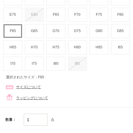
E75
E80
F65
F70
F75
F80
F85
G65
G70
G75
G80
G85
H65
H70
H75
H80
H85
I65
I70
I75
I80
I85
選択されたサイズ：F85
サイズについて
ラッピングについて
点
数量：