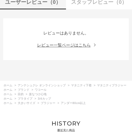
ユーザーレビュー
（0）
スタッフレビュー
（0）
レビューはありません。
レビュー一覧ページはこちら
ホーム
>
アンテシュクレ オンラインショップ
>
マタニティ下着
>
マタニティブラジャー
ホーム
>
ブランド
>
ワコール
ホーム
>
目的
>
楽なつけ心地
ホーム
>
ブラタイプ
>
3/4カップ
ホーム
>
大きいサイズ
>
ブラジャー
>
アンダー80cm以上
HISTORY
最近見た商品