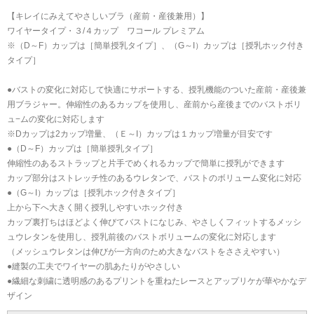
【キレイにみえてやさしいブラ（産前・産後兼用）】
ワイヤータイプ・３/４カップ ワコール プレミアム
※（D～F）カップは［簡単授乳タイプ］、（G～I）カップは［授乳ホック付き
タイプ］
●バストの変化に対応して快適にサポートする、授乳機能のついた産前・産後兼
用ブラジャー。伸縮性のあるカップを使用し、産前から産後までのバストボリ
ュ−ムの変化に対応します
※Dカップは2カップ増量、（Ｅ～I）カップは１カップ増量が目安です
●（D～F）カップは［簡単授乳タイプ］
伸縮性のあるストラップと片手でめくれるカップで簡単に授乳ができます
カップ部分はストレッチ性のあるウレタンで、バストのボリューム変化に対応
●（G～I）カップは［授乳ホック付きタイプ］
上から下へ大きく開く授乳しやすいホック付き
カップ裏打ちはほどよく伸びてバストになじみ、やさしくフィットするメッシ
ュウレタンを使用し、授乳前後のバストボリュームの変化に対応します
（メッシュウレタンは伸びが一方向のため大きなバストをささえやすい）
●縫製の工夫でワイヤーの肌あたりがやさしい
●繊細な刺繍に透明感のあるプリントを重ねたレースとアップリケが華やかなデ
ザイン