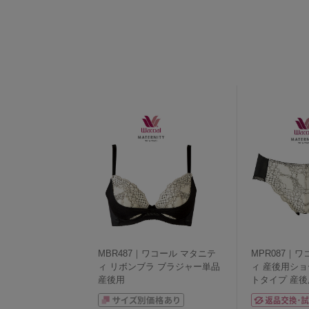
MBR487｜ワコール マタニテ
MPR087｜
ィ リボンブラ ブラジャー単品
ィ 産後用ショ
産後用
トタイプ 産後