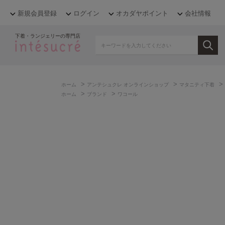
新規会員登録
ログイン
オカダヤポイント
会社情報
下着・ランジェリーの専門店
>
>
>
ホーム
アンテシュクレ オンラインショップ
マタニティ下着
>
>
ホーム
ブランド
ワコール