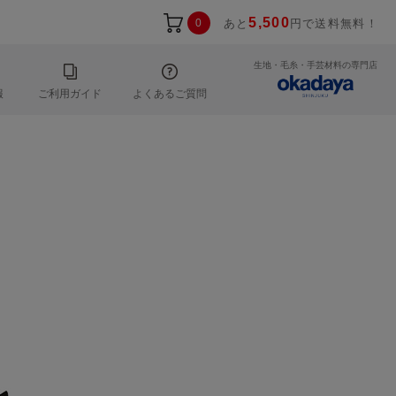
5,500
0
あと
円で送料無料！
生地・毛糸・手芸材料の専門店
報
ご利用ガイド
よくあるご質問