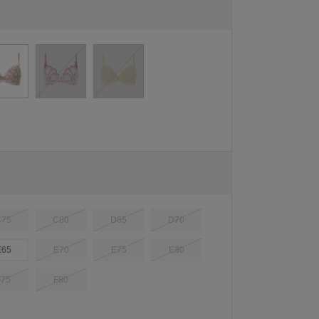
C75
C80
D65
D70
E65
E70
E75
E80
F75
F80