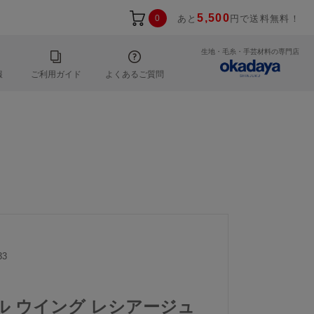
5,500
0
あと
円で送料無料！
生地・毛糸・手芸材料の専門店
報
ご利用ガイド
よくあるご質問
33
ール ウイング レシアージュ