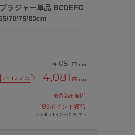
 ブラジャー単品 BCDEFG
70/75/80cm
4,081
円
(税込)
4,081
プライスダウン
円
(税込)
会員登録(無料)
185
ポイント獲得
オカダヤポイントについて >