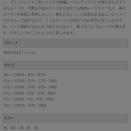
ン。プリントレースに色とりどりの刺繍レースとアップリケを咲かせたカラフ
ルなタイプや、可憐な小花モチーフを引き立てる無地レースタイプなど、春の
ガーデンを多彩に表現しました。胸もとをふっくら自然なまるみにバストメイ
クするカップ設計なので、くっきりバストが目立つのが苦手な方にもおすす
め。バック素材もなめらかで肌ざわりがよく、香り立つようなレースの華やぎ
を、やさしいつけごこちとともに楽しめます。
ブランド
WACOAL[ワコール]
サイズ
Bカップ(B65・B70・B75)
Cカップ(C65・C70・C75・C80)
Dカップ(D65・D70・D75・D80)
Eカップ(E65・E70・E75・E80)
Fカップ(F65・F70・F75・F80)
Gカップ(G70・G75・G80)
カラー
IV、KO、LB、PI、YE