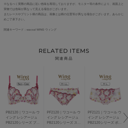
※なるべく実際の商品に近い色味を再現しておりますが、モニター等の条件により、画面上と
実物では色味が異なって見える場合がございます。
またレースやプリント柄の商品は、画像とは柄の位置等が異なる場合がございます。あらかじ
めご了承下さい。
関連キーワード：wacoal WING ウィング
RELATED ITEMS
関連商品
PB2120｜ワコール ウ
PF2120｜ワコール ウ
PF2121｜ワコール ウ
イング レシアージュ
イング レシアージュ
イング レシアージュ
PB2120シリーズ ブラ
PB2120シリーズ スタ
PB2120シリーズ ボー
ジャー単品 BCDEFG
ンダードショーツ
イレングスショーツ