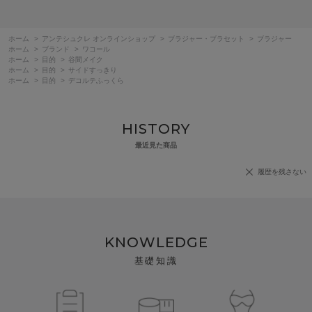
ホーム
>
アンテシュクレ オンラインショップ
>
ブラジャー・ブラセット
>
ブラジャー
ホーム
>
ブランド
>
ワコール
ホーム
>
目的
>
谷間メイク
ホーム
>
目的
>
サイドすっきり
ホーム
>
目的
>
デコルテふっくら
HISTORY
最近見た商品
履歴を残さない
KNOWLEDGE
基礎知識