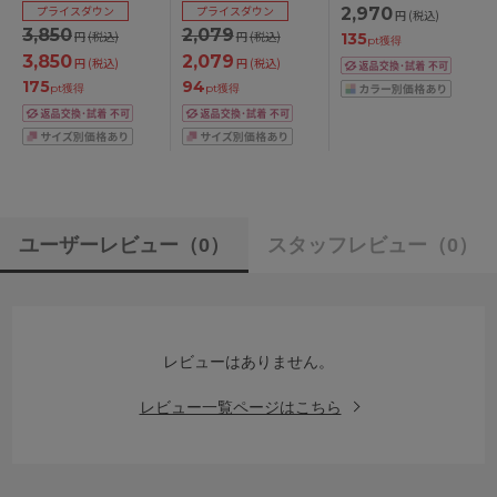
プライスダウン
プライスダウン
2,970
円
(税込)
カップ アンダー
M/L/LL
M/L
3,850
2,079
円
(税込)
円
(税込)
135
65/70/75/80cm
pt獲得
3,850
2,079
円
(税込)
円
(税込)
175
94
pt獲得
pt獲得
ユーザーレビュー
（0）
スタッフレビュー
（0）
レビューはありません。
レビュー一覧ページはこちら