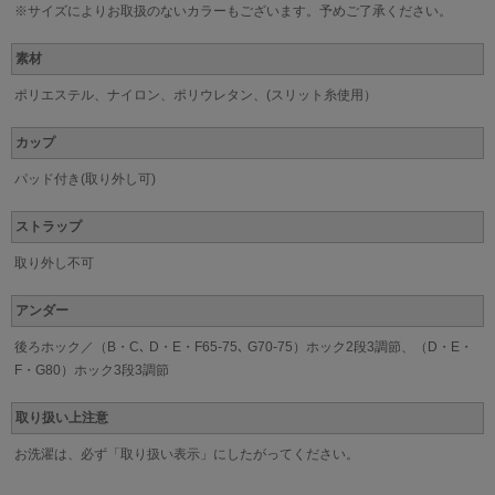
※サイズによりお取扱のないカラーもございます。予めご了承ください。
素材
ポリエステル、ナイロン、ポリウレタン、(スリット糸使用）
カップ
パッド付き(取り外し可)
ストラップ
取り外し不可
アンダー
後ろホック／（B・C､ D・E・F65-75､ G70-75）ホック2段3調節、（D・E・
F・G80）ホック3段3調節
取り扱い上注意
お洗濯は、必ず「取り扱い表示」にしたがってください。