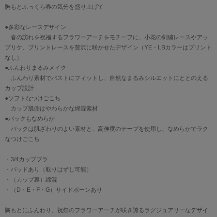
胸もとふっくら春の気分を盛り上げて
●多彩なレースデザイン
春の訪れを祝福するフラワーアーチをモチーフに、小花の刺繍レースやアッ
プリケ、プリントレースを贅沢に咲かせたデザイン（YE・LBカラーはプリント
なし）
●ふんわりまるみメイク
ふんわり素材でバストにフィットし、自然なまるみシルエットにととのえる
カップ設計
●ソフトなつけごこち
カップ肌側はやわらかな綿混素材
●バックもなめらか
バックは肌ざわりのよい素材と、高伸度のテープを使用し、なめらかでラク
なつけごこち
・3/4カップブラ
・パッドあり（取りはずし可能）
・（カップ裏）綿混
・（D・E・F・G）サイドボーンあり
胸もとにふんわり、祝祭のフラワーアーチが咲き誇るラグジュアリーなデザイ