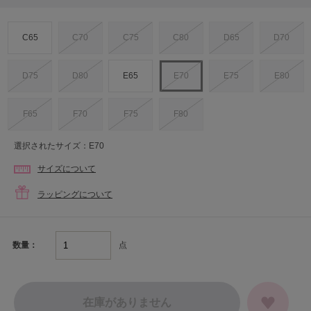
C65
C70
C75
C80
D65
D70
D75
D80
E65
E70
E75
E80
F65
F70
F75
F80
選択されたサイズ：E70
サイズについて
ラッピングについて
点
数量：
在庫がありません