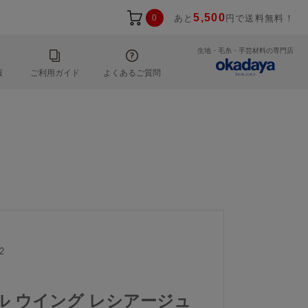
5,500
0
あと
円で送料無料！
生地・毛糸・手芸材料の専門店
報
ご利用ガイド
よくあるご質問
2
ール ウイング レシアージュ