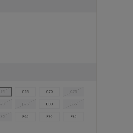
B75
C65
C70
C75
D70
D75
D80
E65
E80
F65
F70
F75