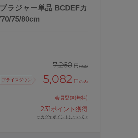
 ブラジャー単品 BCDEFカ
0/75/80cm
7,260
円
(税込)
5,082
プライスダウン
円
(税込)
会員登録(無料)
231
ポイント獲得
オカダヤポイントについて >