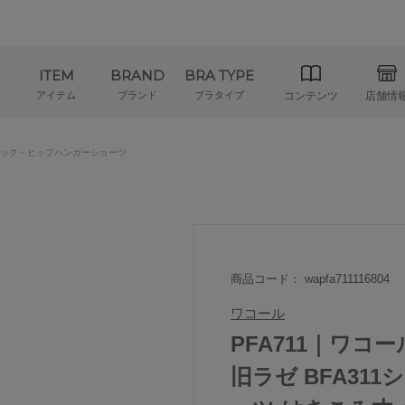
ITEM
BRAND
BRA TYPE
アイテム
ブランド
ブラタイプ
コンテンツ
店舗情
ック・ヒップハンガーショーツ
商品コード： wapfa711116804
ワコール
PFA711｜ワコ
旧ラゼ BFA31