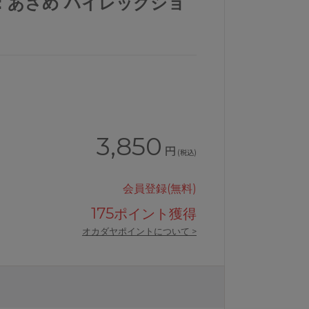
：あさめ ハイレッグショ
3,850
円
(税込)
会員登録(無料)
175
ポイント獲得
オカダヤポイントについて >