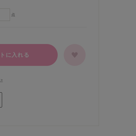
点
トに入れる
>