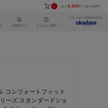
5,500
0
あと
円で送料無料！
生地・毛糸・手芸材料の専門店
報
ご利用ガイド
よくあるご質問
ール コンフォートフィット
1シリーズ スタンダードショ