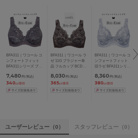
BFA311｜ワコール コ
BFA311｜ワコール ラ
BFA311｜ワコール コ
ンフォートフィット
ゼ 11G ブラジャー単
ンフォートフィット
BFA311シリーズ ブラ
品 フルカップ BCDEF
旧ラゼ BFA311シリー
ジャー単品 フルカッ
カップ アンダー
ズ ブラジャー単品 フ
7,480
8,030
8,360
円
(税込)
円
(税込)
円
(税込)
プ BCDEFカップ アン
70/75/80/85/90/95/10
ルカップ BCDEFカッ
340
365
380
ダー 70/75/80/85cm
0cm
プ アンダー
pt獲得
pt獲得
pt獲得
70/75/80/85/90/95/10
0cm
ユーザーレビュー
（0）
スタッフレビュー
（0）