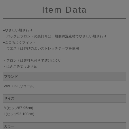
Item Data
●やさしい肌ざわり
バックとフロントの裏打ちは、肌側綿混素材でやさしい肌ざわり
●ここちよくフィット
ウエストは伸びのよいストレッチテープを使用
・フロントは裏打ち付きで透けにくい
・はきこみ丈：あさめ
ブランド
WACOAL[ワコール]
サイズ
M(ヒップ87-95cm)
L(ヒップ92-100cm)
カラー