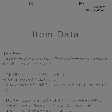
Item Data
【Inner Base】
これ1枚でベースアップ。ひびきにくくTシャツなどベーシックなアイテムをき
れいに着こなせるアイテムグループ
「洋服に響きにくい、すっきりシルエット。」
●まるでつけていないようなはきごこち
伸びのよい素材を使用、接着手法によるフラット仕上げで肌に縫い目があた
らない
BRカラー：ウエスタンな世界感あふれる『トイ・ストーリー』デザイン
KOカラー：スケッチ風なタッチの『ふしぎの国のアリス』デザイン
LBカラー：さわやかなボタニカル「ミッキー」デザイン