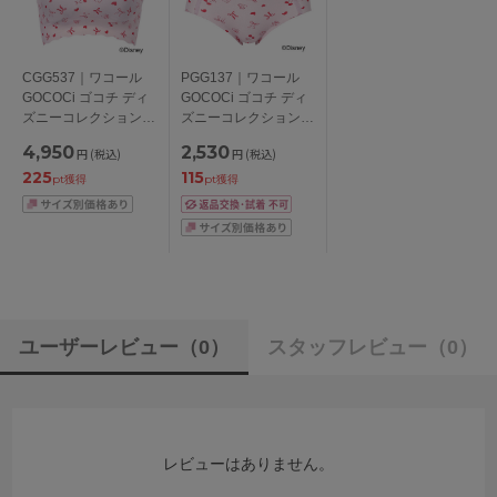
CGG537｜ワコール
PGG137｜ワコール
GOCOCi ゴコチ ディ
GOCOCi ゴコチ ディ
ズニーコレクション
ズニーコレクション
ハーフトップ
スタンダードショーツ
4,950
2,530
円
(税込)
円
(税込)
S/M/L/LL
M/L/LL
225
115
pt獲得
pt獲得
ユーザーレビュー
（0）
スタッフレビュー
（0）
レビューはありません。