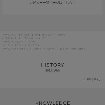
レビュー一覧ページはこちら
ホーム
>
アンテシュクレ オンラインショップ
>
ショーツ
>
フルバック・ヒップハンガーショーツ
ホーム
>
ブランド
>
ワコール
ホーム
>
ブランド
>
キャラクター
ホーム
>
大きいサイズ
>
ショーツ
>
フルバック・ヒップハンガーショーツ
HISTORY
最近見た商品
履歴を残さない
KNOWLEDGE