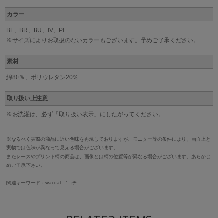
カラー
BL、BR、BU、IV、PI
※サイズによりお取扱のないカラーもございます。予めご了承ください。
素材
綿80％、ポリウレタン20％
取り扱い上注意
※お洗濯は、必ず「取り扱い表示」にしたがってください。
※なるべく実際の商品に近い色味を再現しておりますが、モニター等の条件により、画面上と
実物では色味が異なって見える場合がございます。
またレースやプリント柄の商品は、画像とは柄の位置等が異なる場合がございます。あらかじ
めご了承下さい。
関連キーワード：wacoal ゴコチ