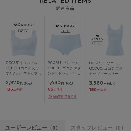
RELATED ITEMS
関連商品
CGG551｜ワコール
PGG251｜ワコール
UGG251｜ワコール
GOCOCi ゴコチ カッ
GOCOCi ゴコチ スタ
GOCOCi ゴコチ ブラ
プ付きハーフトップ
ンダードショーツ 綿
トップ ノースリーブ
綿混 S/M/L/LL
混 S/M/L/LL
カップ付きインナー
2,970
1,430
3,960
円
(税込)
円
(税込)
円
(税込)
綿混 S/M/L/LL
135
65
180
pt獲得
pt獲得
pt獲得
ユーザーレビュー
（0）
スタッフレビュー
（0）