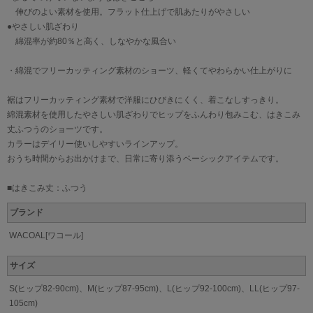
伸びのよい素材を使用。フラット仕上げで肌あたりがやさしい
●やさしい肌ざわり
綿混率が約80％と高く、しなやかな風合い
・綿混でフリーカッティング素材のショーツ、軽くてやわらかい仕上がりに
裾はフリーカッティング素材で洋服にひびきにくく、着こなしすっきり。
綿混素材を使用したやさしい肌ざわりでヒップをふんわり包みこむ、はきこみ
丈ふつうのショーツです。
カラーはデイリー使いしやすいラインアップ。
おうち時間からお出かけまで、日常に寄り添うベーシックアイテムです。
■はきこみ丈：ふつう
ブランド
WACOAL[ワコール]
サイズ
S(ヒップ82-90cm)、M(ヒップ87-95cm)、L(ヒップ92-100cm)、LL(ヒップ97-
105cm)