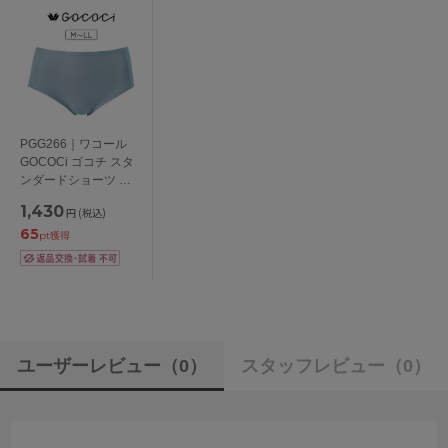
PGG266｜ワコール
GOCOCi ゴコチ スタ
ンダードショーツ は
きこみ丈 ふつう
1,430
円
(税込)
M/L/LL
65
pt獲得
ユーザーレビュー
（0）
スタッフレビュー
（0）