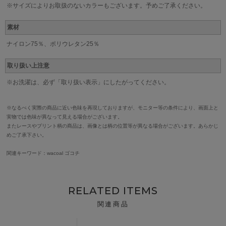
※サイズによりお取扱のないカラーもございます。予めご了承ください。
素材
ナイロン75％、ポリウレタン25％
取り扱い上注意
※お洗濯は、必ず「取り扱い表示」にしたがってください。
※なるべく実際の商品に近い色味を再現しておりますが、モニター等の条件により、画面上と
実物では色味が異なって見える場合がございます。
またレースやプリント柄の商品は、画像とは柄の位置等が異なる場合がございます。あらかじ
めご了承下さい。
関連キーワード：wacoal ゴコチ
RELATED ITEMS
関連商品