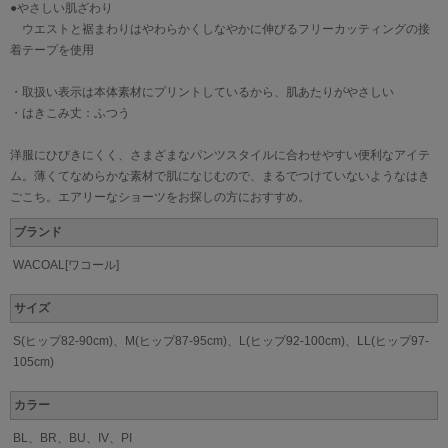
●やさしい肌ざわり
ウエストと裾まわりはやわらかくしなやかに伸びるフリーカッティングの接
着テープを使用
・取扱い表示は本体素材にプリントしているから、肌あたりがやさしい
・はきこみ丈：ふつう
洋服にひびきにくく、さまざまなパンツスタイルに合わせやすい便利なアイテ
ム。薄くてなめらかな素材で肌になじむので、まるでつけていないようなはき
ごこち。エアリーなショーツをお探しの方におすすめ。
ブランド
WACOAL[ワコール]
サイズ
S(ヒップ82-90cm)、M(ヒップ87-95cm)、L(ヒップ92-100cm)、LL(ヒップ97-
105cm)
カラー
BL、BR、BU、IV、PI