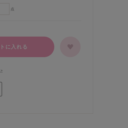
点
トに入れる
>