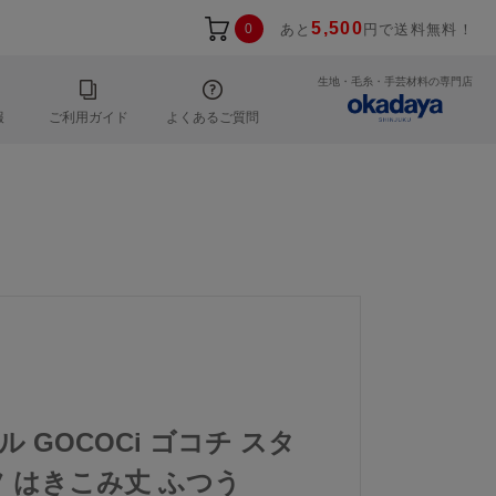
5,500
0
あと
円で送料無料！
生地・毛糸・手芸材料の専門店
報
ご利用ガイド
よくあるご質問
ル GOCOCi ゴコチ スタ
 はきこみ丈 ふつう