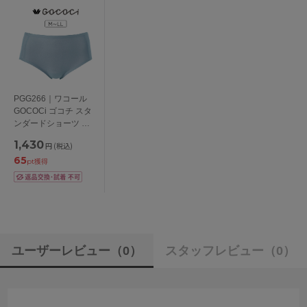
PGG266｜ワコール
GOCOCi ゴコチ スタ
ンダードショーツ は
きこみ丈 ふつう
1,430
円
(税込)
M/L/LL
65
pt獲得
ユーザーレビュー
（0）
スタッフレビュー
（0）