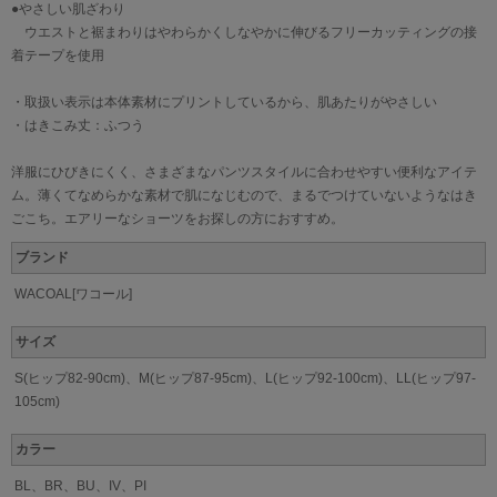
●やさしい肌ざわり
ウエストと裾まわりはやわらかくしなやかに伸びるフリーカッティングの接
着テープを使用
・取扱い表示は本体素材にプリントしているから、肌あたりがやさしい
・はきこみ丈：ふつう
洋服にひびきにくく、さまざまなパンツスタイルに合わせやすい便利なアイテ
ム。薄くてなめらかな素材で肌になじむので、まるでつけていないようなはき
ごこち。エアリーなショーツをお探しの方におすすめ。
ブランド
WACOAL[ワコール]
サイズ
S(ヒップ82-90cm)、M(ヒップ87-95cm)、L(ヒップ92-100cm)、LL(ヒップ97-
105cm)
カラー
BL、BR、BU、IV、PI