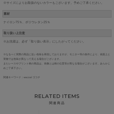
※サイズによりお取扱のないカラーもございます。予めご了承ください。
素材
ナイロン75％、ポリウレタン25％
取り扱い上注意
※お洗濯は、必ず「取り扱い表示」にしたがってください。
※なるべく実際の商品に近い色味を再現しておりますが、モニター等の条件により、画面上と
実物では色味が異なって見える場合がございます。
またレースやプリント柄の商品は、画像とは柄の位置等が異なる場合がございます。あらかじ
めご了承下さい。
関連キーワード：wacoal ゴコチ
RELATED ITEMS
関連商品