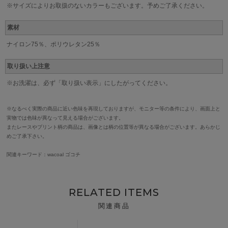
※サイズによりお取扱のないカラーもございます。予めご了承ください。
素材
ナイロン75％、ポリウレタン25％
取り扱い上注意
※お洗濯は、必ず「取り扱い表示」にしたがってください。
※なるべく実際の商品に近い色味を再現しておりますが、モニター等の条件により、画面上と
実物では色味が異なって見える場合がございます。
またレースやプリント柄の商品は、画像とは柄の位置等が異なる場合がございます。あらかじ
めご了承下さい。
関連キーワード：wacoal ゴコチ
RELATED ITEMS
関連商品