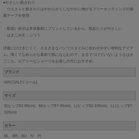
●やさしい肌ざわり
ウエストと裾まわりはやわらかくしなやかに伸びるフリーカッティングの接
着テープを使用
・取扱い表示は本体素材にプリントしているから、肌あたりがやさしい
・はきこみ丈：ふつう
洋服にひびきにくく、さまざまなパンツスタイルに合わせやすい便利なアイテ
ム。薄くてなめらかな素材で肌になじむので、まるでつけていないようなはき
ごこち。エアリーなショーツをお探しの方におすすめ。
ブランド
WACOAL[ワコール]
サイズ
S(ヒップ82-90cm)、M(ヒップ87-95cm)、L(ヒップ92-100cm)、LL(ヒップ97-
105cm)
カラー
BL、BR、BU、IV、PI