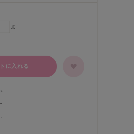
点
トに入れる
>