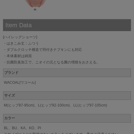
Item Data
[ハイレッグショーツ]
・はきこみ丈：ふつう
・ダブルクロッチ構造で羽付きナプキンにも対応
・本体素材は綿混
・抗菌防臭加工で、ニオイの元となる菌の増殖をおさえる。
ブランド
WACOAL[ワコール]
サイズ
M(ヒップ87-95cm)、L(ヒップ92-100cm)、LL(ヒップ97-105cm)
カラー
BL、BU、KA、KO、PI