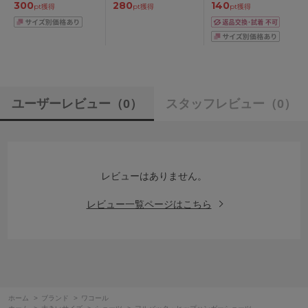
300
280
140
ダー65/70/75/80/85cm
pt獲得
pt獲得
pt獲得
ユーザーレビュー
（0）
スタッフレビュー
（0）
レビューはありません。
レビュー一覧ページはこちら
ホーム
>
ブランド
>
ワコール