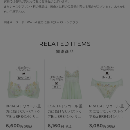
実物では色味が異なって見える場合がございます。
またレースやプリント柄の商品は、画像とは柄の位置等が異なる場合がございます。あらかじ
めご了承下さい。
関連キーワード：Wacoal 重力に負けないバストケアブラ
RELATED ITEMS
関連商品
BRB414｜ワコール 重
CSA114｜ワコール 重
PRA114｜ワコール 重
力に負けないバストケ
力に負けないバストケ
力に負けないバストケ
アBra BRB414シリー
アBra BRB414シリー
アBra BRB414シリー
ズ ブラジャー単品
ズ キャミソール M/L
ズ スタンダードショ
6,600
6,160
3,080
円
(税込)
円
(税込)
円
(税込)
BCDEFGカップ アン
ーツ M/L/LL