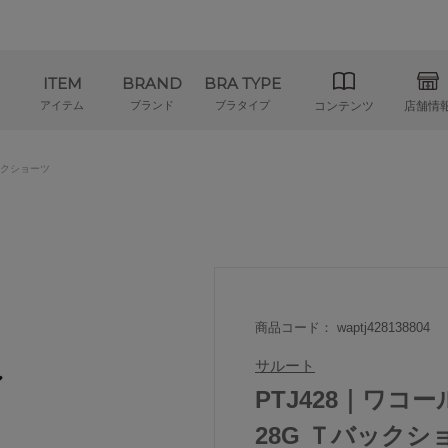
ITEM
BRAND
BRA TYPE
アイテム
ブランド
ブラタイプ
コンテンツ
店舗情
クショーツ
商品コード： waptj428138804
サルート
PTJ428｜ワコ
28G Ｔバックショ