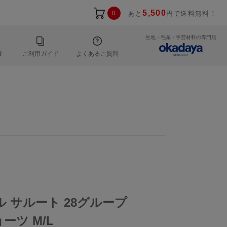
5,500
0
あと
円で送料無料！
生地・毛糸・手芸材料の専門店
報
ご利用ガイド
よくあるご質問
ール サルート 28グループ
ーツ M/L