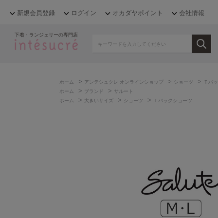
新規会員登録
ログイン
オカダヤポイント
会社情報
下着・ランジェリーの専門店
>
>
>
ホーム
アンテシュクレ オンラインショップ
ショーツ
Ｔバッ
>
>
ホーム
ブランド
サルート
>
>
>
ホーム
大きいサイズ
ショーツ
Ｔバックショーツ