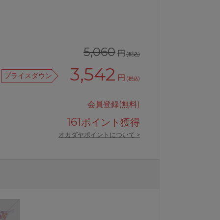
5,060
円
(税込)
3,542
プライスダウン
円
(税込)
会員登録(無料)
161
ポイント獲得
オカダヤポイントについて >
ワコールサルート81GＴバックショー