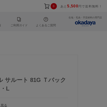
5,500
0
あと
円で送料無料！
生地・毛糸・手芸材料の専門店
報
ご利用ガイド
よくあるご質問
ル サルート 81G Ｔバック
M・L
を見る