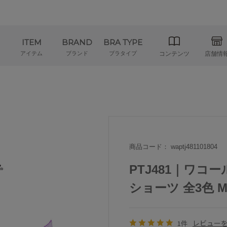
ITEM
BRAND
BRA TYPE
アイテム
ブランド
ブラタイプ
コンテンツ
店舗情
商品コード： waptj481101804
PTJ481｜ワコー
ショーツ 全3色 
レビュー
1件