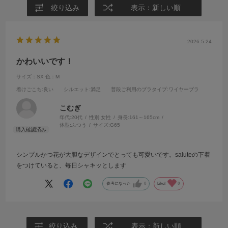
絞り込み
表示：新しい順
2026.5.24
かわいいです！
サイズ：SX
色：M
着けごこち
:良い
シルエット
:満足
普段ご利用のブラタイプ
:ワイヤーブラ
こむぎ
年代:
20代
性別:
女性
身長:
161～165cm
体型:
ふつう
サイズ:
G65
シンプルかつ花が大胆なデザインでとっても可愛いです。saluteの下着
をつけていると、毎日シャキッとします
参考になった
0
Like!
0
絞り込み
表示：新しい順