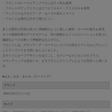
・フロントのレースとアップリケにはラメ糸を使用
・フロントのアップリケにはスワロフスキー・クリスタルを使用
・アップリケはグロリア・デ・ローマの花をイメージ
・フロントは裏打ち付きで透けにくい
多くの歴史や芸術が息づく博物館のように美しい都市、ローマの魅力を表現。
ローマ建築特有のアーチやドーム、柱の装飾からインスピレーションを受けた
繊細なレースを飾って神秘的な仕上がりに。
フロントには、グロリア・デ・ローマというバラの花をクラシカルにアレンジ
したアップリケを大胆にあしらいました。
左サイドにループデザインをほどこし、セクシーなエッセンスをプラス。
ロマンティックな色合いが、まるでタイムスリップしたような気分へと誘いま
す。
■はきこみ丈：あさめ（ローライズ）
ブランド
WACOAL[ワコール]
サイズ