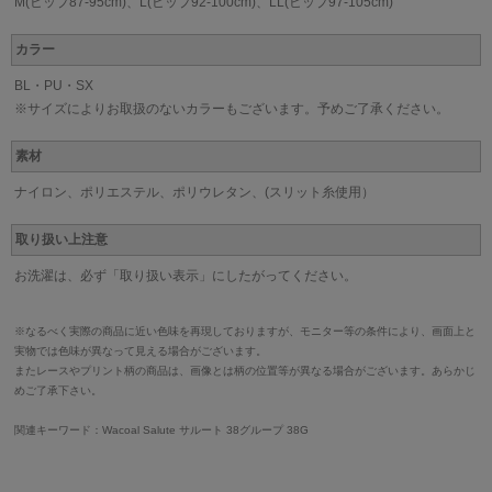
M(ヒップ87-95cm)、L(ヒップ92-100cm)、LL(ヒップ97-105cm)
カラー
BL・PU・SX
※サイズによりお取扱のないカラーもございます。予めご了承ください。
素材
ナイロン、ポリエステル、ポリウレタン、(スリット糸使用）
取り扱い上注意
お洗濯は、必ず「取り扱い表示」にしたがってください。
※なるべく実際の商品に近い色味を再現しておりますが、モニター等の条件により、画面上と
実物では色味が異なって見える場合がございます。
またレースやプリント柄の商品は、画像とは柄の位置等が異なる場合がございます。あらかじ
めご了承下さい。
関連キーワード：Wacoal Salute サルート 38グループ 38G