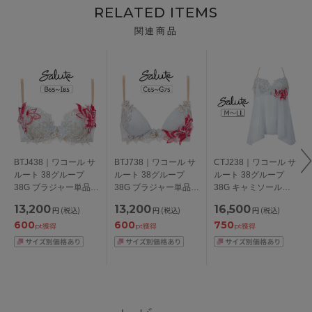
RELATED ITEMS
関連商品
BTJ438｜ワコール サ
BTJ738｜ワコール サ
CTJ238｜ワコール サ
ルート 38グループ
ルート 38グループ
ルート 38グループ
38G ブラジャー単品
38G ブラジャー単品
38G キャミソール
P-upタイプ
フロントエックスプラ
M/L/LL
13,200
13,200
16,500
円
(税込)
円
(税込)
円
(税込)
BCDEFGHIカップ ア
スブラ CDEFGカップ
600
600
750
ンダー
アンダー 65/70/75cm
pt獲得
pt獲得
pt獲得
65/70/75/80/85cm