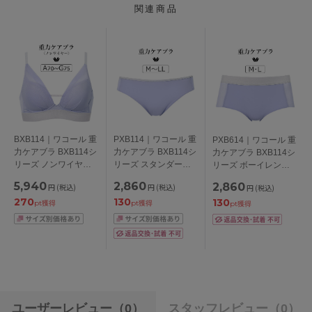
関連商品
BXB114｜ワコール 重
PXB114｜ワコール 重
PXB614｜ワコール 重
力ケアブラ BXB114シ
力ケアブラ BXB114シ
力ケアブラ BXB114シ
リーズ ノンワイヤー
リーズ スタンダード
リーズ ボーイレング
ブラ シンプル
ショーツ シンプル
スショーツ シンプル
5,940
2,860
2,860
円
(税込)
円
(税込)
円
(税込)
ABCDEFGカップ アン
M/L/LL
M/L
270
130
130
ダー
pt獲得
pt獲得
pt獲得
65/70/75/80/85cm
ユーザーレビュー
（0）
スタッフレビュー
（0）