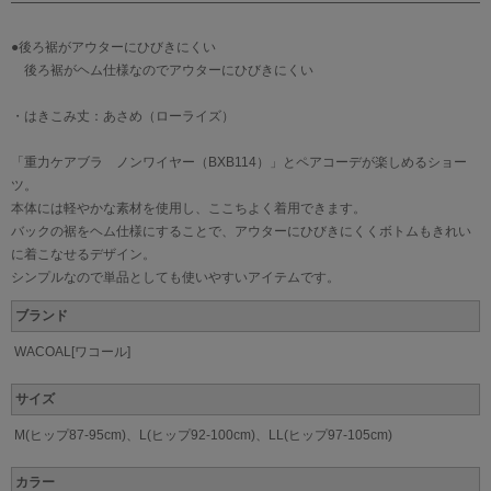
●後ろ裾がアウターにひびきにくい
後ろ裾がヘム仕様なのでアウターにひびきにくい
・はきこみ丈：あさめ（ローライズ）
「重力ケアブラ ノンワイヤー（BXB114）」とペアコーデが楽しめるショー
ツ。
本体には軽やかな素材を使用し、ここちよく着用できます。
バックの裾をヘム仕様にすることで、アウターにひびきにくくボトムもきれい
に着こなせるデザイン。
シンプルなので単品としても使いやすいアイテムです。
ブランド
WACOAL[ワコール]
サイズ
M(ヒップ87-95cm)、L(ヒップ92-100cm)、LL(ヒップ97-105cm)
カラー