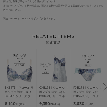
実物では色味が異なって見える場合がございます。
またレースやプリント柄の商品は、画像とは柄の位置等が異なる場合がございます。あらかじ
めご了承下さい。
関連キーワード：Wacoal リボンブラ 脇すっきり
RELATED ITEMS
関連商品
BXB473｜ワコール リ
CXB173｜ワコール リ
PXB173｜ワコール リ
ボンブラ 脇すっきり
ボンブラ 脇すっきり
ボンブラ 脇すっきり
BXB473シリーズ ブラ
BXB473シリーズ キャ
BXB473シリーズ スタ
ジャー単品 CDEFGカ
ミソール M/L
ンダードショーツ M/L
8,140
9,350
3,630
円
(税込)
円
(税込)
円
(税込)
ップ アンダー
/LL