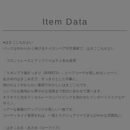
Item Data
●はきごこちがよい
バックはやわらかく伸びるナイロンベア天竺素材で、はきごこちがよい
・フロントレースとアップリケはラメ糸を使用
「リボンブラ脇すっきり（BXB473）」とペアコーデが楽しめるショーツ。
あさめのはきこみ丈で、すっきりとした印象に。
伸びがよくやわらかい素材でやさしいはきごこちです。
シンプルな無地から華やかな花柄まで気分に合わせて選べます。
キラキラと光るラッセルレースにパイピングを効かせたインポートライクなデ
ザイン。
シアーな薔薇のアップリケが美しい一枚です。
コーディネイト着用すれば、一段とラグジュアリーできらびやかな雰囲気に。
・はきこみ丈：あさめ（ローライズ）