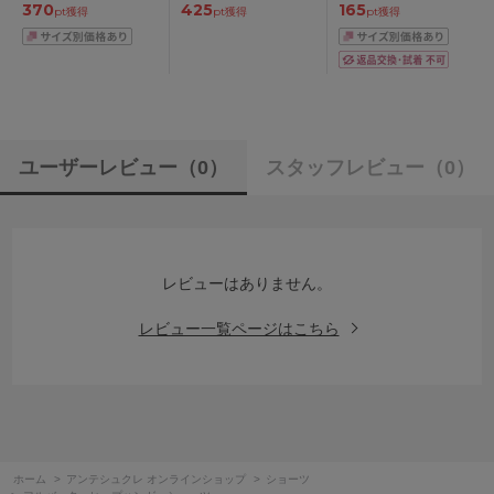
370
425
165
65/70/75/80/85cm
pt獲得
pt獲得
pt獲得
ユーザーレビュー
（0）
スタッフレビュー
（0）
レビューはありません。
レビュー一覧ページはこちら
ホーム
>
アンテシュクレ オンラインショップ
>
ショーツ